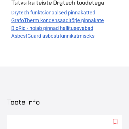
Tutvu ka teiste Drytech toodetega
Drytech funktsionaalsed pinnakatted
GrafoTherm kondensaaditõrje pinnakate
BioRid - hoiab pinnad hallitusevabad
AsbestGuard asbesti kinnikatmiseks
Toote info
Add