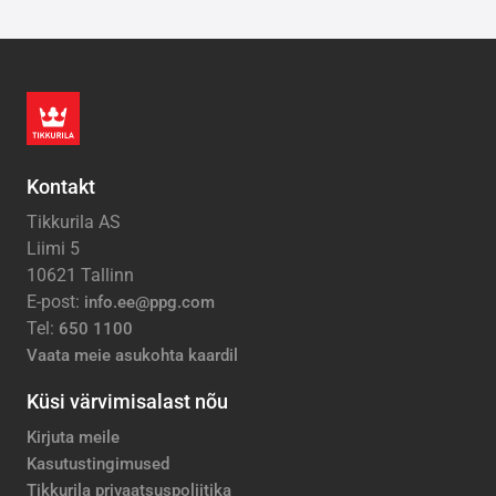
Kontakt
Tikkurila AS
Liimi 5
10621 Tallinn
E-post:
info.ee@ppg.com
Tel:
650 1100
Vaata meie asukohta kaardil
Küsi värvimisalast nõu
Kirjuta meile
Kasutustingimused
Tikkurila privaatsuspoliitika