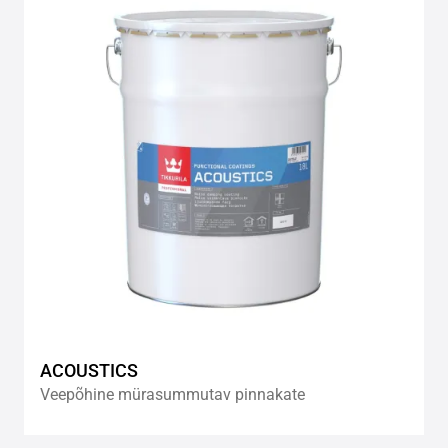
to
wishlis
ACOUSTICS
Veepõhine mürasummutav pinnakate