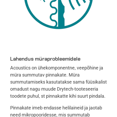
Lahendus müraprobleemidele
Acoustics on ühekomponentne, veepõhine ja
müra summutav pinnakate. Müra
summutamiseks kasutatakse sama füüsikalist
omadust nagu muude Drytech-tooteseeria
toodete puhul, st pinnakatte kihi suurt pindala.
Pinnakate imeb endasse helilaineid ja jaotab
need mikropooridesse, mis summutab