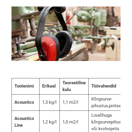
Teoreetiline
Tootenimi
Erikaal
Töövahendid
kulu
Kõrgsurve­
Acoustics
1,3 kg/l
1,1 m2/l
pihustus,pintsel ja ru
Lisaõhuga
Acoustics
1,2 kg/l
1,0 m2/l
kõrgsurvepihustami
Line
või krohviprits