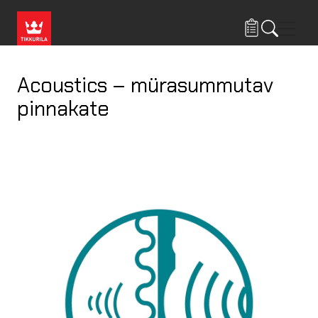
Liigu edasi põhisisu juurde
Menü
Acoustics – mürasummutav
pinnakate