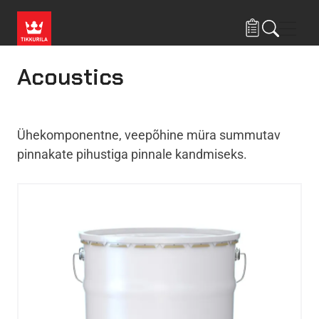
Liigu edasi põhisisu juurde
Menü
Acoustics
Ühekomponentne, veepõhine müra summutav
pinnakate pihustiga pinnale kandmiseks.