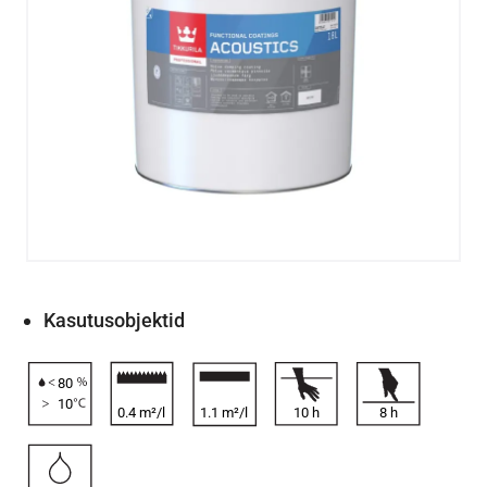
Kasutusobjektid
80
10
0.4 m²/l
1.1 m²/l
10
h
8
h