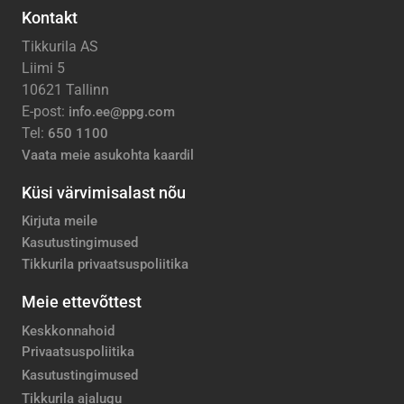
Kontakt
Tikkurila AS
Liimi 5
10621 Tallinn
E-post:
info.ee@ppg.com
Tel:
650 1100
Vaata meie asukohta kaardil
Küsi värvimisalast nõu
Kirjuta meile
Kasutustingimused
Tikkurila privaatsuspoliitika
Meie ettevõttest
Keskkonnahoid
Privaatsuspoliitika
Kasutustingimused
Tikkurila ajalugu