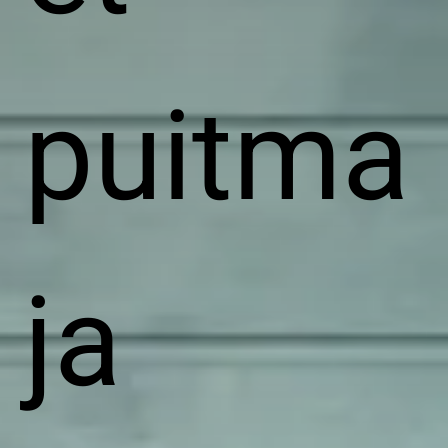
puitma
ja