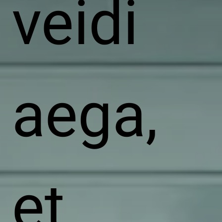
veidi
aega,
et