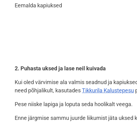
Eemalda kapiuksed
2. Puhasta uksed ja lase neil kuivada
Kui oled värvimise ala valmis seadnud ja kapiuksed
need põhjalikult, kasutades
Tikkurila Kalustepesu
p
Pese niiske lapiga ja loputa seda hoolikalt veega.
Enne järgmise sammu juurde liikumist jäta uksed 