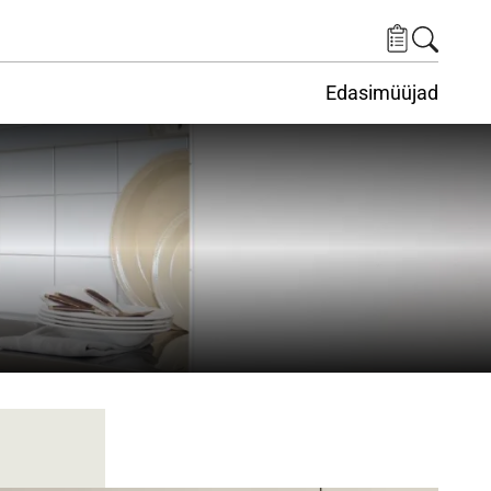
Edasimüüjad
ituskeskus
ems under Keskkond