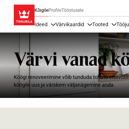
Kõigile
Profile
Tööstusele
Ideed
Värvikaardid
Tooted
Tööj
Items under Ideed
Items under Värvik
Items u
Värvi vanad kö
Köögi renoveerimine võib tunduda tohutu ettevõtm
köögile uus ja värskem väljanägemine anda.