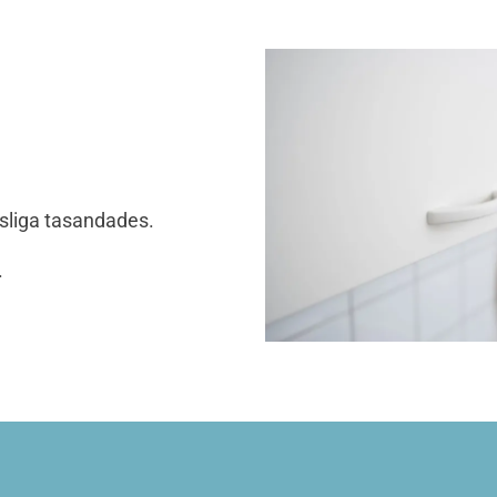
tsliga tasandades.
.