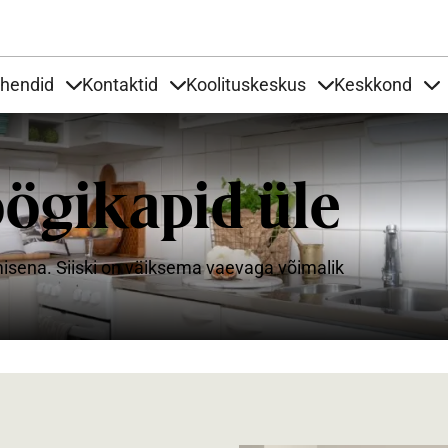
Liigu edasi põhisisu juurde
uhendid
Kontaktid
Koolituskeskus
Keskkond
aardid
nder Tooted
Items under Tööjuhendid
Items under Kontaktid
Items under Kool
It
ögikapid üle
isena. Siiski on väiksema vaevaga võimalik