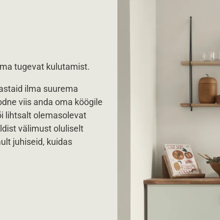
ama tugevat kulutamist.
astaid ilma suurema
odne viis anda oma köögile
i lihtsalt olemasolevat
ist välimust oluliselt
t juhiseid, kuidas