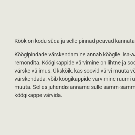
Köök on kodu süda ja selle pinnad peavad kannat
Köögipindade värskendamine annab köögile lisa-a
remondita. Köögikappide värvimine on lihtne ja so
värske välimus. Ükskõik, kas soovid värvi muuta võ
värskendada, võib köögikappide värvimine ruumi üld
muuta. Selles juhendis anname sulle samm-sammul
köögikappe värvida.