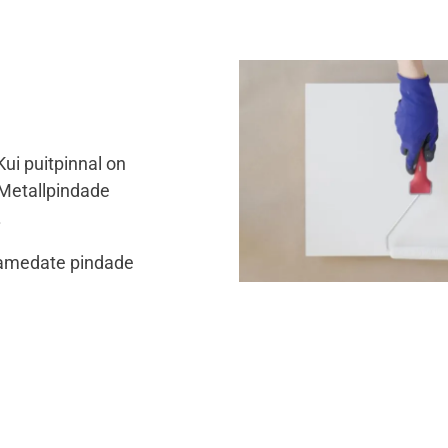
Kui puitpinnal on
 Metallpindade
.
 Lamedate pindade