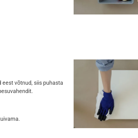
 eest võtnud, siis puhasta
esuvahendit.
kuivama.