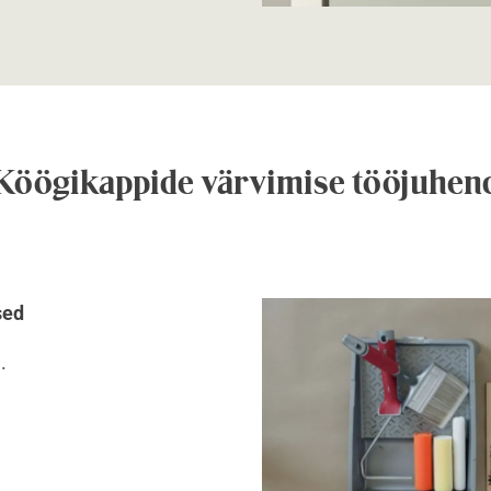
Köögikappide värvimise tööjuhen
sed
.