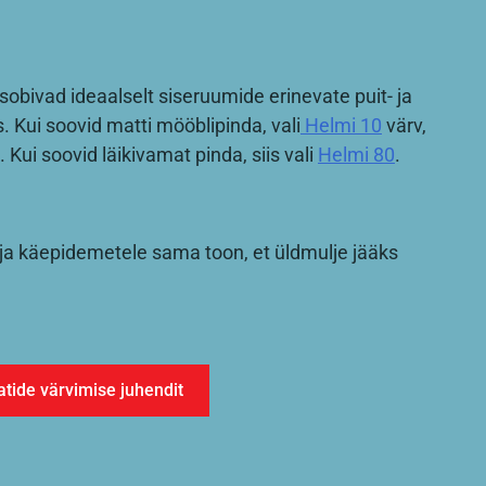
sobivad ideaalselt siseruumide erinevate puit- ja
 Kui soovid matti mööblipinda, vali
Helmi 10
värv,
. Kui soovid läikivamat pinda, siis vali
Helmi 80
.
 ja käepidemetele sama toon, et üldmulje jääks
atide värvimise juhendit