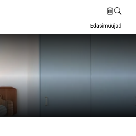
Edasimüüjad
ituskeskus
ems under Keskkond