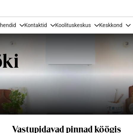
Liigu edasi põhisisu juurde
uhendid
Kontaktid
Koolituskeskus
Keskkond
aardid
nder Tooted
Items under Tööjuhendid
Items under Kontaktid
Items under Kool
It
öki
Vastupidavad pinnad köögis