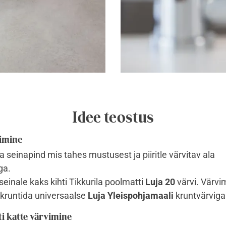
Idee teostus
imine
seinapind mis tahes mustusest ja piiritle värvitav ala
ga.
inale kaks kihti Tikkurila poolmatti
Luja 20
värvi. Värvi
kruntida universaalse
Luja Yleispohjamaali
kruntvärviga
i katte värvimine