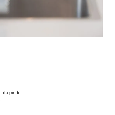
mata pindu
.