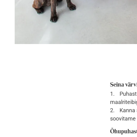
Seina värv
1. Puhasta 
maalriteibi
2. Kanna se
soovitame 
Õhupuhast