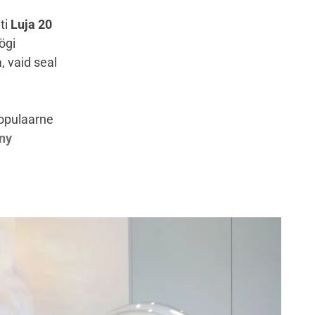
ti
Luja 20
ögi
, vaid seal
opulaarne
ny