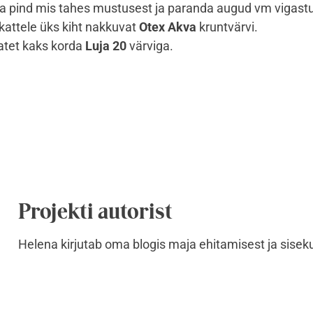
 pind mis tahes mustusest ja paranda augud vm vigast
attele üks kiht nakkuvat
Otex Akva
kruntvärvi.
t kaks korda ​​​​​​​
Luja 20
värviga.
Projekti autorist
Helena kirjutab oma blogis maja ehitamisest ja sisek