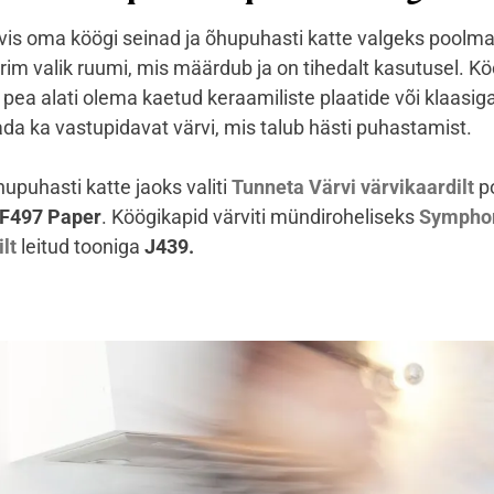
vis oma köögi seinad ja õhupuhasti katte valgeks poolma
rim valik ruumi, mis määrdub ja on tihedalt kasutusel. Kö
 pea alati olema kaetud keraamiliste plaatide või klaasiga
da ka vastupidavat värvi, mis talub hästi puhastamist.
hupuhasti katte jaoks valiti
Tunneta Värvi värvikaardilt
p
F497 Paper
. Köögikapid värviti mündiroheliseks
Sympho
lt
leitud tooniga
J439.