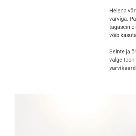
Helena vär
värviga. Pa
tagasein ei
võib kasuta
Seinte ja õ
valge toon
värvikaardi