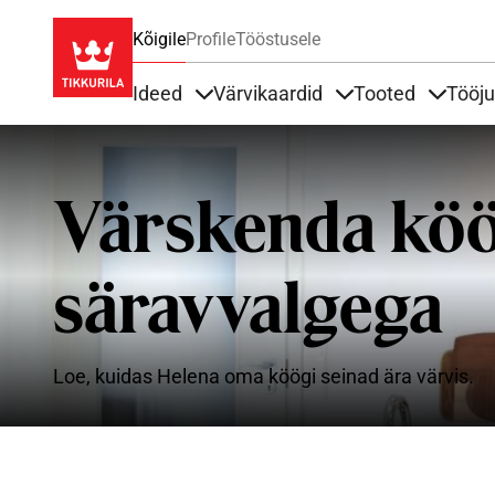
Kõigile
Profile
Tööstusele
Ideed
Värvikaardid
Tooted
Tööj
Items under Ideed
Items under Värvik
Items u
Värskenda kö
säravvalgega
Loe, kuidas Helena oma köögi seinad ära värvis.