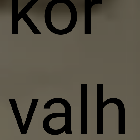
kõr
valh