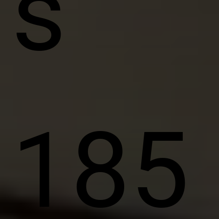
s
185