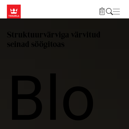
Liigu edasi põhisisu juurde
Menü
Struktuurvärviga värvitud
seinad söögitoas
Blo