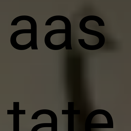
aas
tate