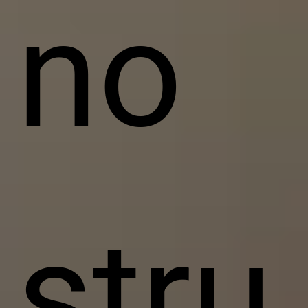
no
stru