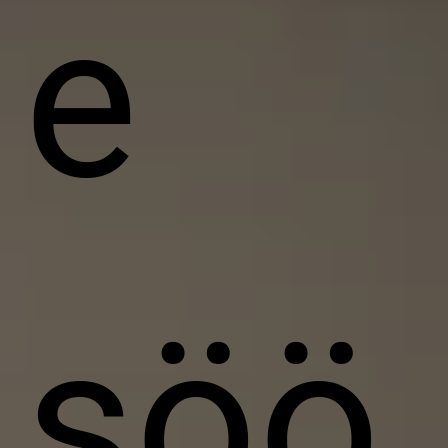
e
söö