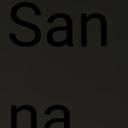
San
na