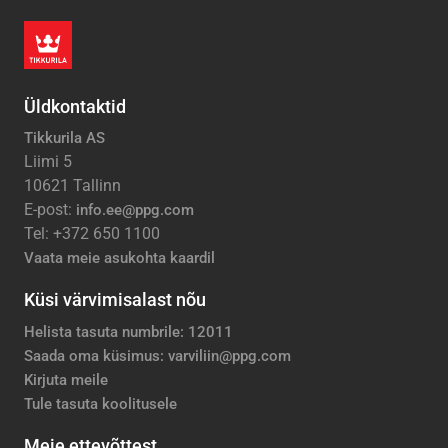
Üldkontaktid
Tikkurila AS
Liimi 5
10621 Tallinn
E-post:
info.ee@ppg.com
Tel: +372 650 1100
Vaata meie asukohta kaardil
Küsi värvimisalast nõu
Helista tasuta numbrile: 12011
Saada oma küsimus: varviliin@ppg.com
Kirjuta meile
Tule tasuta koolitusele
Meie ettevõttest