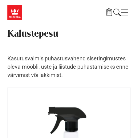
Liigu edasi põhisisu juurde
Menü
Kalustepesu
Kasutusvalmis puhastusvahend sisetingimustes
oleva mööbli, uste ja liistude puhastamiseks enne
värvimist või lakkimist.