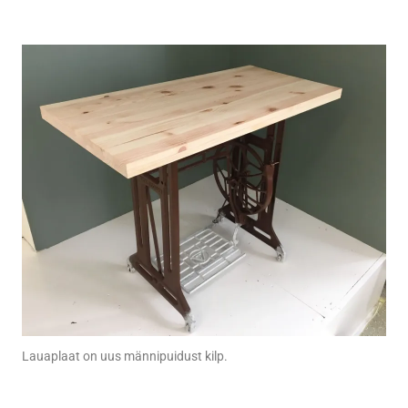
Lauaplaat on uus männipuidust kilp.