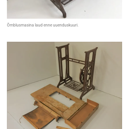
Õmblusmasina laud enne uuenduskuuri.