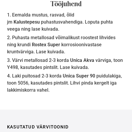
Tööjuhend
Eemalda mustus, rasvad, õlid
jm
Kalustepesu
puhastusvahendiga. Loputa puhta
veega ning lase kuivada.
Puhasta metallosad võimalikust roostest lihvides
ning krundi
Rostex Super
korrosioonivastase
kruntvärviga. Lase kuivada.
Värvi metallosad 2-3 korda
Unica Akva
värviga, toon
Y498, kasutades pintslit. Lase kuivada.
Laki puitosad 2-3 korda
Unica Super 90
puidulakiga,
toon 5056, kasutades pintslit. Lihvi pinda kergelt iga
lakkimiskorra vahel.
KASUTATUD VÄRVITOONID