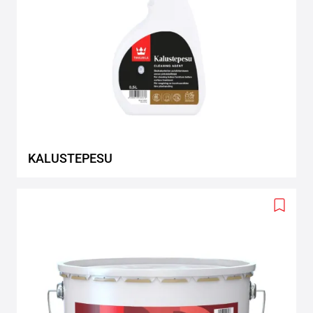
KALUSTEPESU
Add
to
wishlis