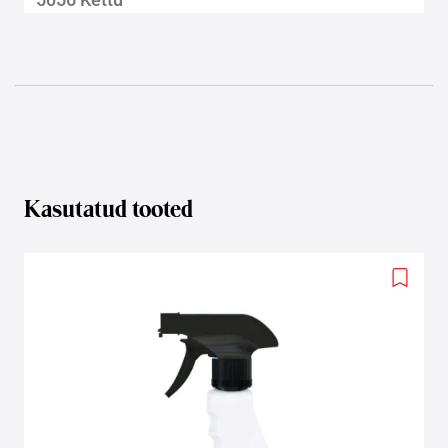
Kasutatud tooted
Add
to
wishlis