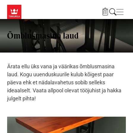
Liigu edasi põhisisu juurde
Menü
Õmblusmasina laud
Ärata ellu üks vana ja väärikas õmblusmasina
laud. Kogu uuenduskuurile kulub kõigest paar
päeva ehk et nädalavahetus sobib selleks
ideaalselt. Vaata allpool olevat tööjuhist ja hakka
julgelt pihta!