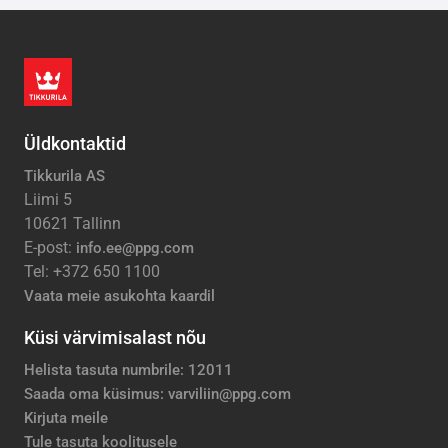
Üldkontaktid
Tikkurila AS
Liimi 5
10621 Tallinn
E-post:
info.ee@ppg.com
Tel: +372 650 1100
Vaata meie asukohta kaardil
Küsi värvimisalast nõu
Helista tasuta numbrile: 12011
Saada oma küsimus: varviliin@ppg.com
Kirjuta meile
Tule tasuta koolitusele