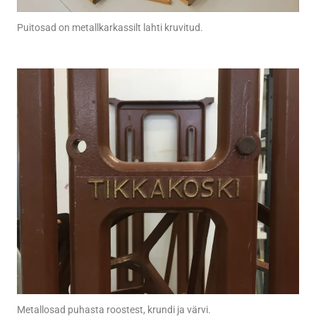
Puitosad on metallkarkassilt lahti kruvitud.
Metallosad puhasta roostest, krundi ja värvi.