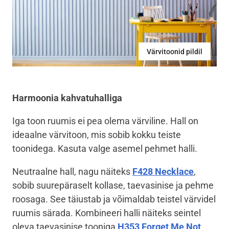
Värvitoonid pildil
Harmoonia kahvatuhalliga
Iga toon ruumis ei pea olema värviline. Hall on
ideaalne värvitoon, mis sobib kokku teiste
toonidega. Kasuta valge asemel pehmet halli.
Neutraalne hall, nagu näiteks
F428 Necklace
,
sobib suurepäraselt kollase, taevasinise ja pehme
roosaga. See täiustab ja võimaldab teistel värvidel
ruumis särada. Kombineeri halli näiteks seintel
oleva taevasinise tooniga
H353 Forget Me Not
.