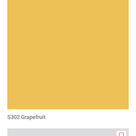
to
wishlis
S302 Grapefruit