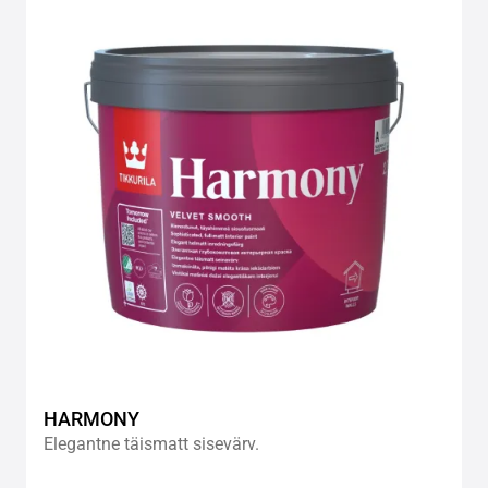
to
wishlis
HARMONY
Elegantne täismatt sisevärv.