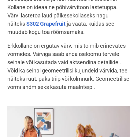
Kollane on ideaalne põhivärvitoon lastetuppa.
Värvi lastetoa laud päikesekollaseks nagu
näiteks
S302 Grapefruit
ja vaata, kuidas see
muudab kogu toa rõõmsamaks.
Erkkollane on ergutav värv, mis toimib erinevates
vormides. Värviga saab anda iseloomu tervele
seinale või kasutada vaid aktsendina detailidel.
Võid ka seinal geomeetrilisi kujundeid värvida, tee
näiteks ruut, paks triip või kolmnurk. Geomeetrilise
vormi andmiseks kasuta maalriteipi.