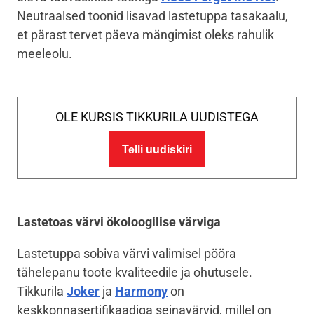
Neutraalsed toonid lisavad lastetuppa tasakaalu,
et pärast tervet päeva mängimist oleks rahulik
meeleolu.
OLE KURSIS TIKKURILA UUDISTEGA
Telli uudiskiri
Lastetoas värvi ökoloogilise värviga
Lastetuppa sobiva värvi valimisel pööra
tähelepanu toote kvaliteedile ja ohutusele.
Tikkurila
Joker
ja
Harmony
on
keskkonnasertifikaadiga seinavärvid, millel on