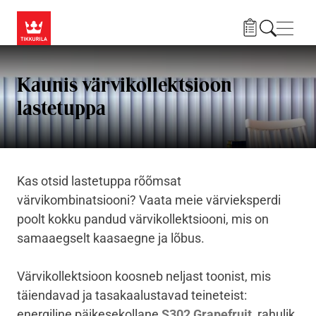
Liigu edasi põhisisu juurde
Menü
Kaunis värvikollektsioon
lastetuppa
Kas otsid lastetuppa rõõmsat
värvikombinatsiooni? Vaata meie värvieksperdi
poolt kokku pandud värvikollektsiooni, mis on
samaaegselt kaasaegne ja lõbus.
Värvikollektsioon koosneb neljast toonist, mis
täiendavad ja tasakaalustavad teineteist:
energiline päikesekollane
S302 Grapefruit
, rahulik