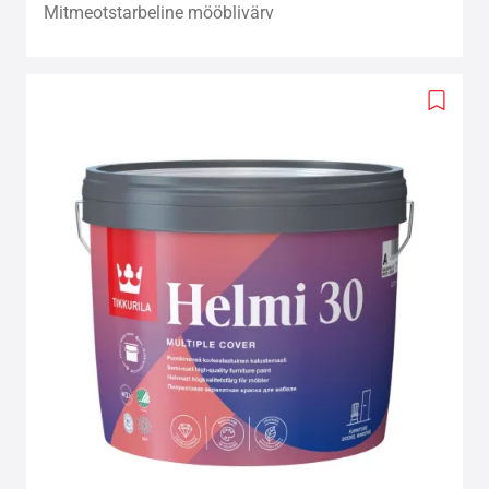
Mitmeotstarbeline mööblivärv
Add
to
wishlis