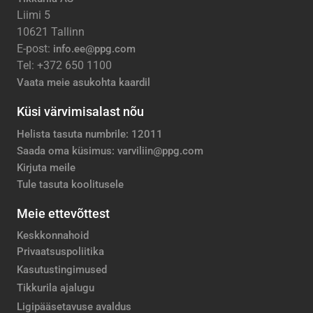
Liimi 5
10621 Tallinn
E-post:
info.ee@ppg.com
Tel: +372 650 1100
Vaata meie asukohta kaardil
Küsi värvimisalast nõu
Helista tasuta numbrile: 12011
Saada oma küsimus: varviliin@ppg.com
Kirjuta meile
Tule tasuta koolitusele
Meie ettevõttest
Keskkonnahoid
Privaatsuspoliitika
Kasutustingimused
Tikkurila ajalugu
Ligipääsetavuse avaldus