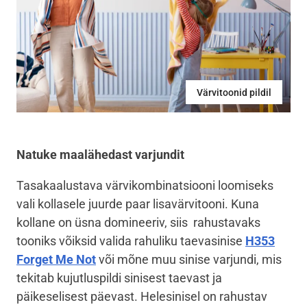
Värvitoonid pildil
Natuke maalähedast varjundit
Tasakaalustava värvikombinatsiooni loomiseks
vali kollasele juurde paar lisavärvitooni. Kuna
kollane on üsna domineeriv, siis rahustavaks
tooniks võiksid valida rahuliku taevasinise
H353
Forget Me Not
või mõne muu sinise varjundi, mis
tekitab kujutluspildi sinisest taevast ja
päikeselisest päevast. Helesinisel on rahustav