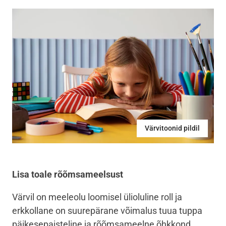
Värvitoonid pildil
Lisa toale rõõmsameelsust
Värvil on meeleolu loomisel ülioluline roll ja
erkkollane on suurepärane võimalus tuua tuppa
päikesepaisteline ja rõõmsameelne õhkkond.