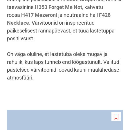
taevasinine
H353 Forget Me Not
, kahvatu
roosa
H417 Mezeroni
ja neutraalne hall
F428
Necklace
. Värvitoonid on inspireeritud
päikeselisest rannapäevast, et tuua lastetuppa
positiivsust.
On väga oluline, et lastetuba oleks mugav ja
rahulik, kus laps tunneb end lõõgastunult. Valitud
pastelsed värvitoonid loovad kauni maalähedase
atmosfääri.
Add
to