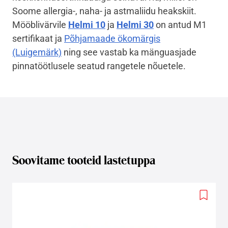
Soome allergia-, naha- ja astmaliidu heakskiit.
Mööblivärvile
Helmi 10
ja
Helmi 30
on antud M1
sertifikaat ja
Põhjamaade ökomärgis
(Luigemärk)
ning see vastab ka mänguasjade
pinnatöötlusele seatud rangetele nõuetele.
Soovitame tooteid lastetuppa
Add
to
wishlis