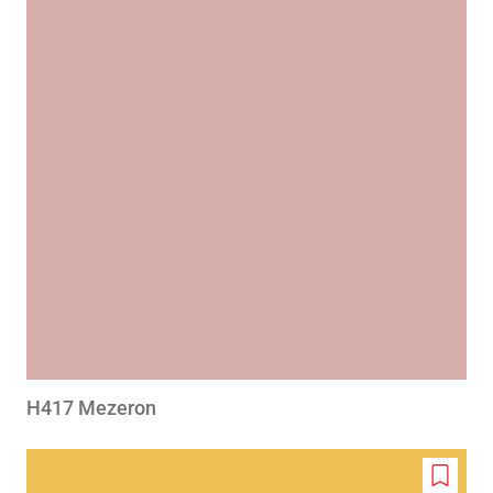
to
wishlis
H417 Mezeron
Add