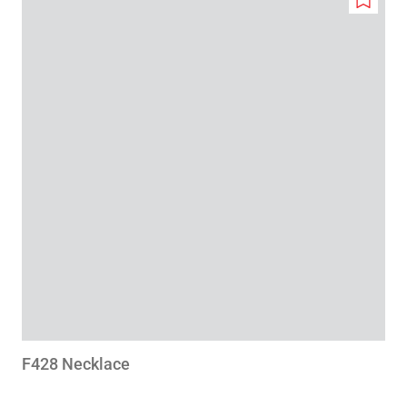
Add
to
wishlis
F428 Necklace