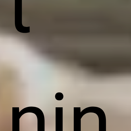
t
nin