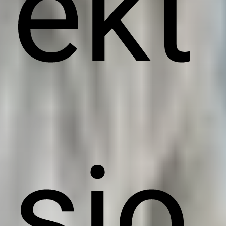
ekt
sio