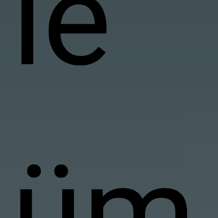
le
üm