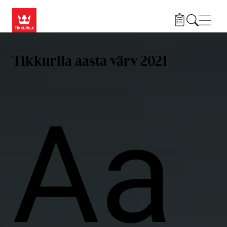
Liigu edasi põhisisu juurde
Menü
Tikkurila aasta värv 2021
Aa