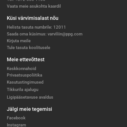
Vaata meie asukohta kaardil
Küsi värvimisalast nõu
Helista tasuta numbrile: 12011
Saada oma küsimus: varviliin@ppg.com
Kirjuta meile
Tule tasuta koolitusele
Meie ettevõttest
Keskkonnahoid
Privaatsuspoliitika
Kasutustingimused
Tikkurila ajalugu
Ligipääsetavuse avaldus
Jälgi meie tegemisi
Facebook
Instagram