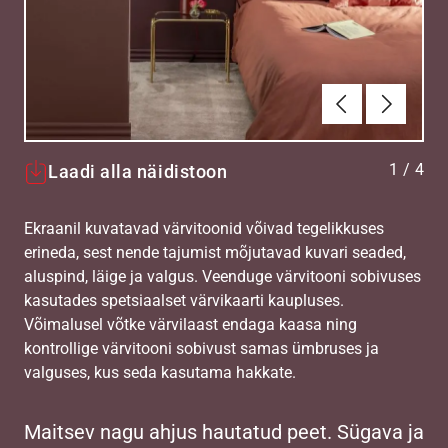
Eelmine
Järgmin
1
/
4
Laadi alla näidistoon
Ekraanil kuvatavad värvitoonid võivad tegelikkuses
erineda, sest nende tajumist mõjutavad kuvari seaded,
aluspind, läige ja valgus. Veenduge värvitooni sobivuses
kasutades spetsiaalset värvikaarti kaupluses.
Võimalusel võtke värvilaast endaga kaasa ning
kontrollige värvitooni sobivust samas ümbruses ja
valguses, kus seda kasutama hakkate.
Maitsev nagu ahjus hautatud peet. Sügava ja