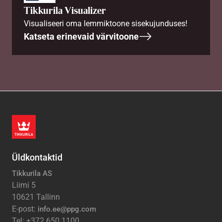
Tikkurila Visualizer
Visualiseeri oma lemmiktoone sisekujunduses!
Katseta erinevaid värvitoone
Üldkontaktid
Tikkurila AS
Liimi 5
10621 Tallinn
E-post:
info.ee@ppg.com
Tel: +372 650 1100