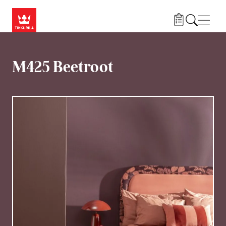
Liigu edasi põhisisu juurde
Menü
M425 Beetroot