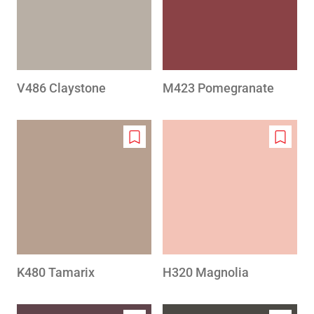
V486 Claystone
M423 Pomegranate
Add
Add
to
to
wishlist
wishlis
K480 Tamarix
H320 Magnolia