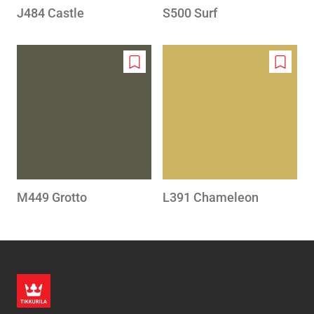
J484 Castle
S500 Surf
Add
Add
to
to
wishlist
wishlis
M449 Grotto
L391 Chameleon