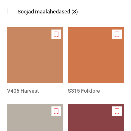
Soojad maalähedased (3)
Add
Add
to
to
wishlist
wishlis
V406 Harvest
S315 Folklore
Add
Add
to
to
wishlist
wishlis