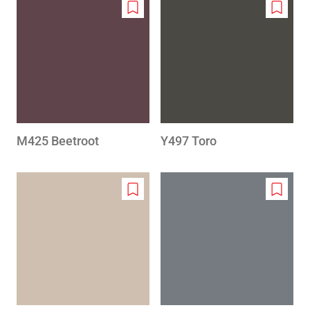
Add
Add
to
to
wishlist
wishlis
M425 Beetroot
Y497 Toro
Add
Add
to
to
wishlist
wishlis