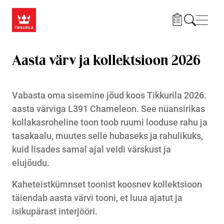
Liigu edasi põhisisu juurde
Menü
Aasta värv ja kollektsioon 2026
Vabasta oma sisemine jõud koos Tikkurila 2026.
aasta värviga
L391 Chameleon
. See nüansirikas
kollakasroheline toon toob ruumi looduse rahu ja
tasakaalu, muutes selle hubaseks ja rahulikuks,
kuid lisades samal ajal veidi värskust ja
elujõudu.
Kaheteistkümnset toonist koosnev kollektsioon
täiendab aasta värvi tooni, et luua ajatut ja
isikupärast interjööri.