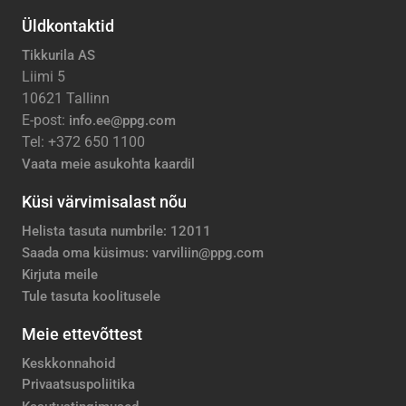
Üldkontaktid
Tikkurila AS
Liimi 5
10621 Tallinn
E-post:
info.ee@ppg.com
Tel: +372 650 1100
Vaata meie asukohta kaardil
Küsi värvimisalast nõu
Helista tasuta numbrile: 12011
Saada oma küsimus: varviliin@ppg.com
Kirjuta meile
Tule tasuta koolitusele
Meie ettevõttest
Keskkonnahoid
Privaatsuspoliitika