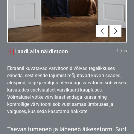
Eelmine
Järgmin
1
/
5
Laadi alla näidistoon
Ekraanil kuvatavad värvitoonid võivad tegelikkuses
erineda, sest nende tajumist mõjutavad kuvari seaded,
aluspind, läige ja valgus. Veenduge värvitooni sobivuses
kasutades spetsiaalset värvikaarti kaupluses.
Võimalusel võtke värvilaast endaga kaasa ning
kontrollige värvitooni sobivust samas ümbruses ja
valguses, kus seda kasutama hakkate.
Taevas tumeneb ja läheneb äikesetorm. Surf