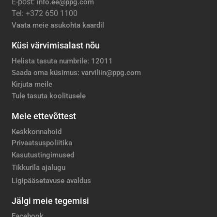
E-post:
info.ee@ppg.com
Tel: +372 650 1100
Vaata meie asukohta kaardil
Küsi värvimisalast nõu
Helista tasuta numbrile: 12011
Saada oma küsimus: varviliin@ppg.com
Kirjuta meile
Tule tasuta koolitusele
Meie ettevõttest
Keskkonnahoid
Privaatsuspoliitika
Kasutustingimused
Tikkurila ajalugu
Ligipääsetavuse avaldus
Jälgi meie tegemisi
Facebook