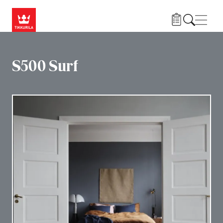
Liigu edasi põhisisu juurde
Menü
S500 Surf