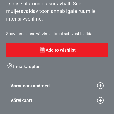
- sinise alatooniga sügavhall. See
muljetavaldav toon annab igale ruumile
intensiivse ilme.
Soovitame enne värvimist tooni sobivust testida.
Add to wishlist
Leia kauplus
Värvitooni andmed
Värvikaart