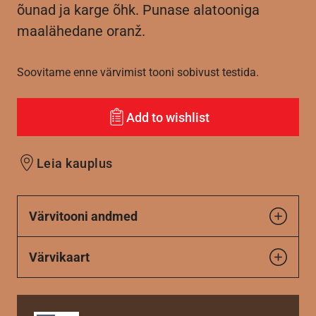
õunad ja karge õhk. Punase alatooniga
maalähedane oranž.
Soovitame enne värvimist tooni sobivust testida.
Add to wishlist
Leia kauplus
Värvitooni andmed
Värvikaart