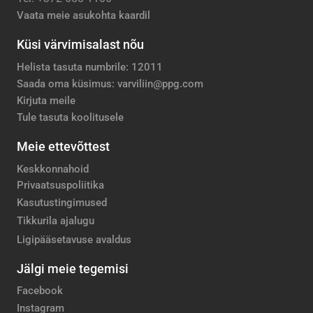
Vaata meie asukohta kaardil
Küsi värvimisalast nõu
Helista tasuta numbrile: 12011
Saada oma küsimus: varviliin@ppg.com
Kirjuta meile
Tule tasuta koolitusele
Meie ettevõttest
Keskkonnahoid
Privaatsuspoliitika
Kasutustingimused
Tikkurila ajalugu
Ligipääsetavuse avaldus
Jälgi meie tegemisi
Facebook
Instagram