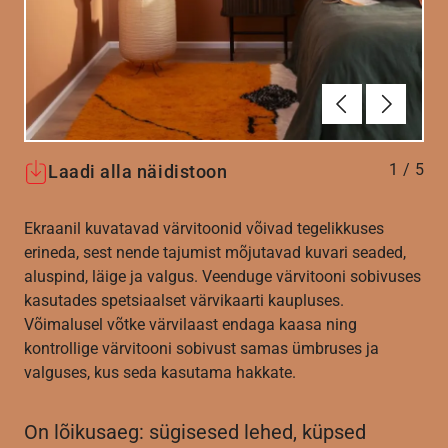
Eelmine
Järgmin
1
/
5
Laadi alla näidistoon
Ekraanil kuvatavad värvitoonid võivad tegelikkuses
erineda, sest nende tajumist mõjutavad kuvari seaded,
aluspind, läige ja valgus. Veenduge värvitooni sobivuses
kasutades spetsiaalset värvikaarti kaupluses.
Võimalusel võtke värvilaast endaga kaasa ning
kontrollige värvitooni sobivust samas ümbruses ja
valguses, kus seda kasutama hakkate.
On lõikusaeg: sügisesed lehed, küpsed