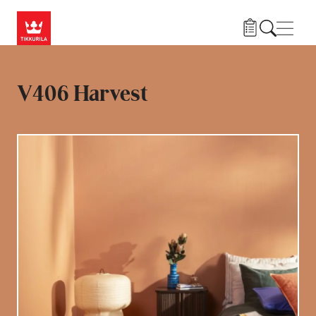
Liigu edasi põhisisu juurde
Menü
V406 Harvest