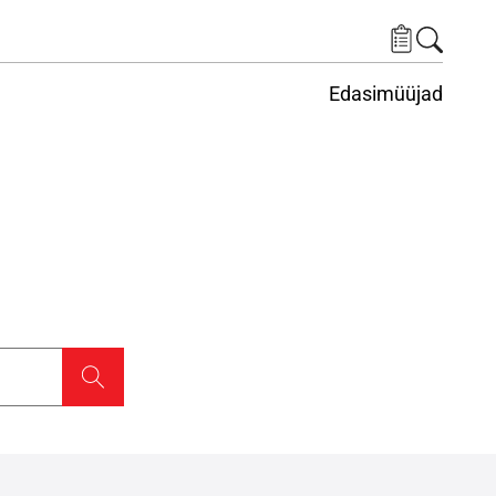
Edasimüüjad
ituskeskus
ems under Keskkond