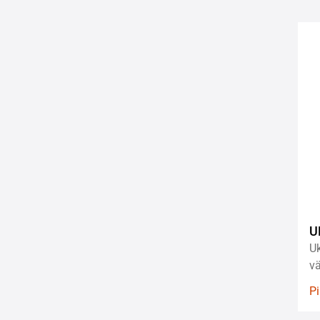
U
Uk
vä
P