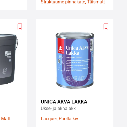
Struktuurne pinnakate, Täismatt
Add
Add
to
to
wishlist
wishlist
UNICA AKVA LAKKA
Ukse- ja aknalakk
, Matt
Lacquer, Poolläikiv