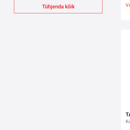
V
T
Ku