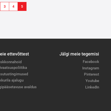
3
4
5
eie ettevõttest
Jälgi meie tegemisi
Facebook
skkonnahoid
ivaatsuspoliitika
Instagram
sutustingimused
Pinterest
kkurila ajalugu
Youtube
gipääsetavuse avaldus
LinkedIn