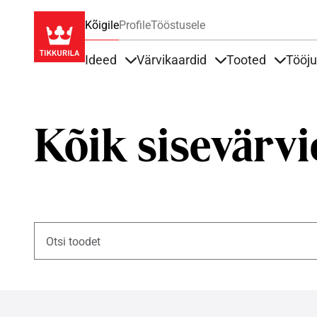
Kõigile
Profile
Tööstusele
Ideed
Värvikaardid
Tooted
Tööj
Items under Ideed
Items under Värvik
Items u
Kõik sisevärvi