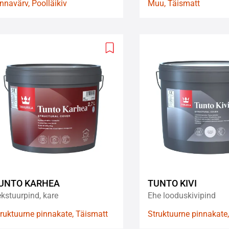
nnavärv, Poolläikiv
Muu, Täismatt
Add
to
wishlist
UNTO KARHEA
TUNTO KIVI
kstuurpind, kare
Ehe looduskivipind
ruktuurne pinnakate, Täismatt
Struktuurne pinnakate