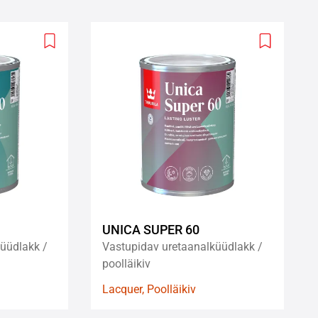
Add
Add
to
to
wishlist
wishlist
UNICA SUPER 60
üüdlakk /
Vastupidav uretaanalküüdlakk /
poolläikiv
Lacquer, Poolläikiv