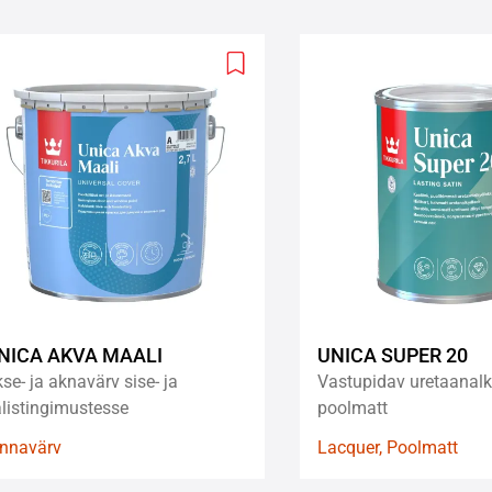
Add
to
wishlist
NICA AKVA MAALI
UNICA SUPER 20
se- ja aknavärv sise- ja
Vastupidav uretaanalk
listingimustesse
poolmatt
innavärv
Lacquer, Poolmatt