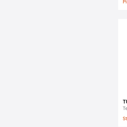
Pi
T
Te
St