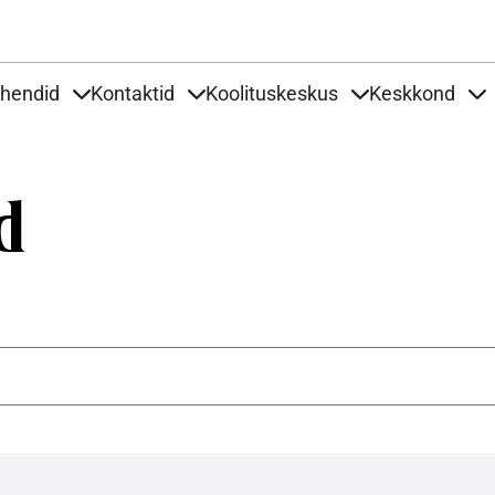
Liigu edasi põhisisu juurde
uhendid
Kontaktid
Koolituskeskus
Keskkond
aardid
nder Tooted
Items under Tööjuhendid
Items under Kontaktid
Items under Kool
It
d