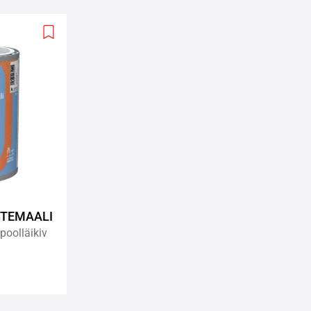
Add
to
wishlist
STEMAALI
poolläikiv