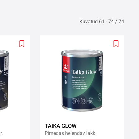
Kuvatud 61 - 74 / 74
Add
Add
to
to
wishlist
wishlist
TAIKA GLOW
r.
Pimedas helendav lakk