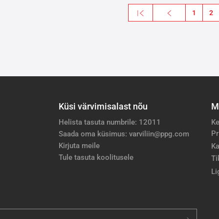
gination
« First
Previous
1
2
Esimene leht
Eelmine leht
Küsi värvimisalast nõu
M
Helista tasuta numbrile: 12011
Ke
Pr
Saada oma küsimus: varviliin@ppg.com
Kirjuta meile
Ka
Tule tasuta koolitusele
Ti
Li