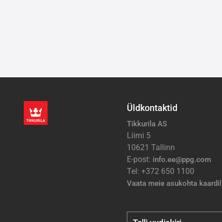
Pa
Üldkontaktid
Tikkurila AS
Liimi 5
10621 Tallinn
E-post:
info.ee@ppg.com
Tel: +372 650 1100
Vaata meie asukohta kaardil