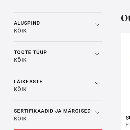
Filter search results
Ot
ALUSPIND
KÕIK
TOOTE TÜÜP
KÕIK
LÄIKEASTE
KÕIK
SERTIFIKAADID JA MÄRGISED
S
KÕIK
P