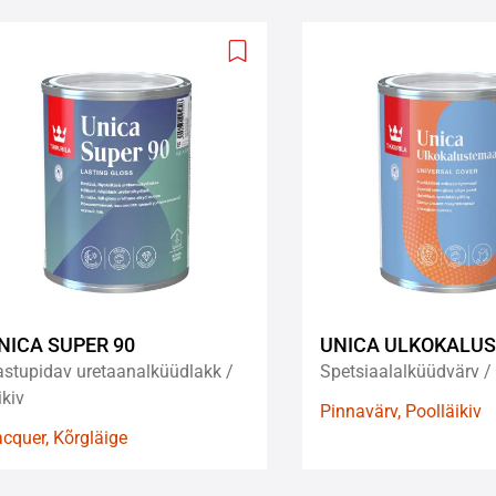
Add
to
wishlist
NICA SUPER 90
UNICA ULKOKALU
astupidav uretaanalküüdlakk /
Spetsiaalalküüdvärv / 
ikiv
Pinnavärv, Poolläikiv
cquer, Kõrgläige