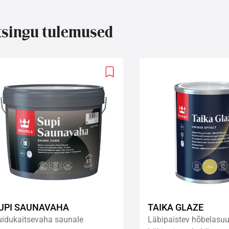
singu tulemused
Add
to
wishlist
UPI SAUNAVAHA
TAIKA GLAZE
uidukaitsevaha saunale
Läbipaistev hõbelasuu