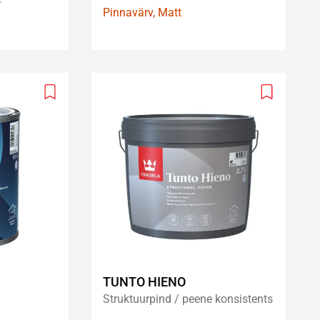
r
Pinnavärv, Matt
Add
Add
to
to
wishlist
wishlist
TUNTO HIENO
Struktuurpind / peene konsistents