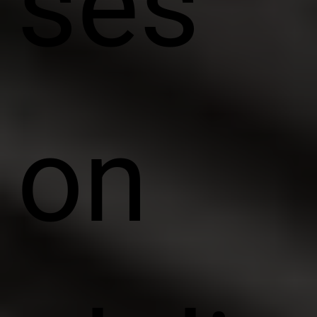
ses
on