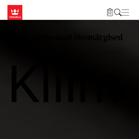
Liigu edasi põhisisu juurde
Menü
Kõige olulisemad ökomärgised
Kliim