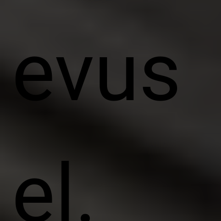
evus
el.