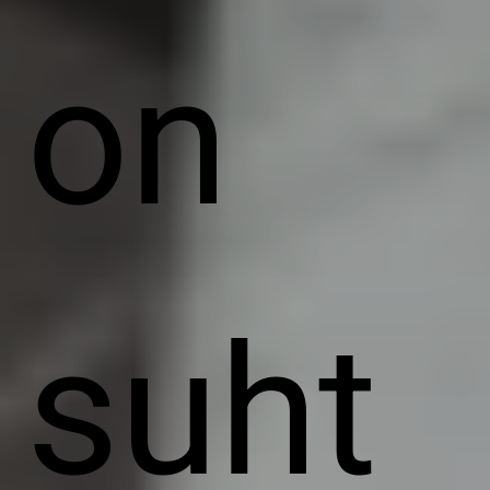
on
suht