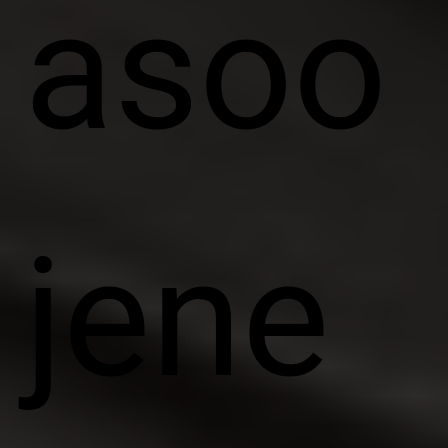
asoo
jene