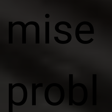
mise
probl