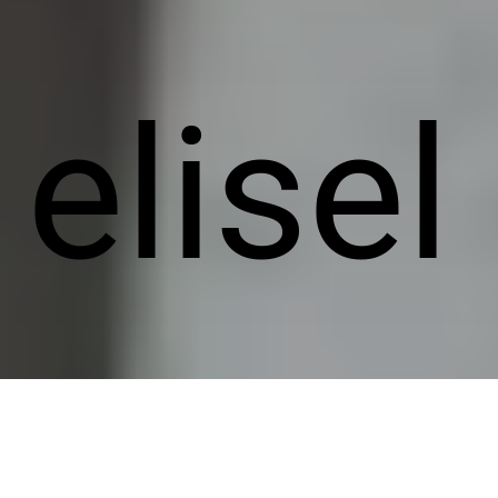
elisel
t