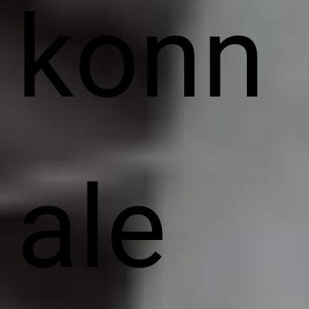
konn
ale