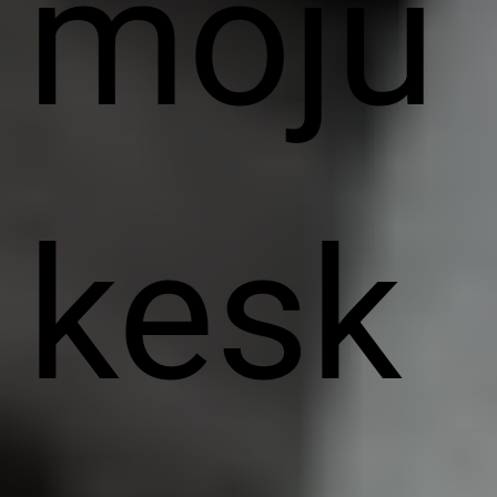
mõju
kesk