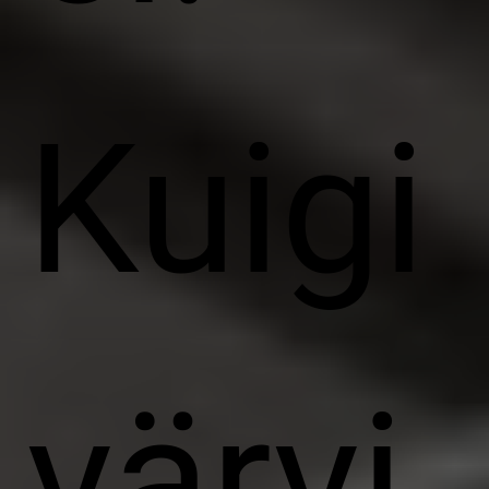
Kuigi
värvi