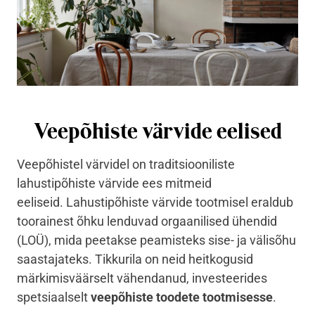
Veepõhiste värvide eelised
Veepõhistel värvidel on traditsiooniliste
lahustipõhiste värvide ees mitmeid
eeliseid.
Lahustipõhiste värvide tootmisel eraldub
toorainest õhku lenduvad orgaanilised ühendid
(LOÜ), mida peetakse peamisteks sise- ja välisõhu
saastajateks. Tikkurila on neid heitkogusid
märkimisväärselt vähendanud, investeerides
spetsiaalselt
veepõhiste toodete tootmisesse
.