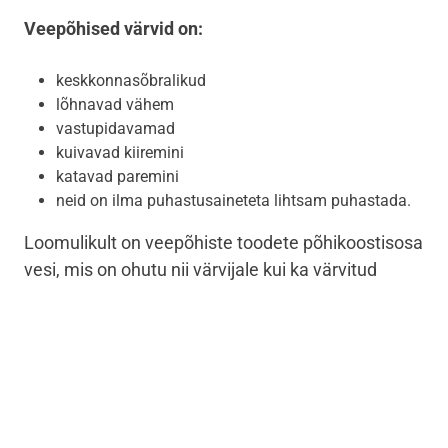
Veepõhised värvid on:
keskkonnasõbralikud
lõhnavad vähem
vastupidavamad
kuivavad kiiremini
katavad paremini
neid on ilma puhastusaineteta lihtsam puhastada.
Loomulikult on veepõhiste toodete põhikoostisosa
vesi, mis on ohutu nii värvijale kui ka värvitud
seintega kodus elavatele inimestele. Tänu
veepõhiste värvide madalale emissioonile on
siseõhu kvaliteet parem
ja
allergia tekkimise oht
tunduvalt väiksem
, sest veepõhistest värvidest
aurustub peamiselt vett.