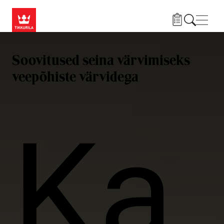
Liigu edasi põhisisu juurde
Menü
Soovitused seina värvimiseks
veepõhiste värvidega
Ka