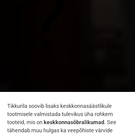
i?
Tikkurila soovib lisaks keskkonnasäästlikule
tootmisele valmistada tulevikus üha rohkem
tooteid, mis on
keskkonnasõbralikumad
. See
tähendab muu hulgas ka veepõhiste värvide