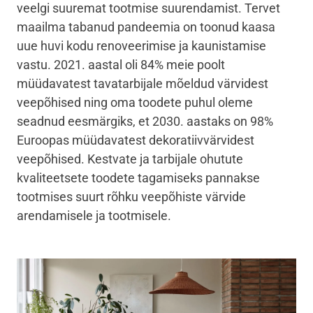
veelgi suuremat tootmise suurendamist. Tervet
maailma tabanud pandeemia on toonud kaasa
uue huvi kodu renoveerimise ja kaunistamise
vastu.
2021. aastal oli 84% meie poolt
müüdavatest tavatarbijale mõeldud värvidest
veepõhised ning oma toodete puhul oleme
seadnud eesmärgiks, et 2030. aastaks on 98%
Euroopas müüdavatest dekoratiivvärvidest
veepõhised.
Kestvate ja tarbijale ohutute
kvaliteetsete toodete tagamiseks pannakse
tootmises suurt rõhku veepõhiste värvide
arendamisele ja tootmisele.