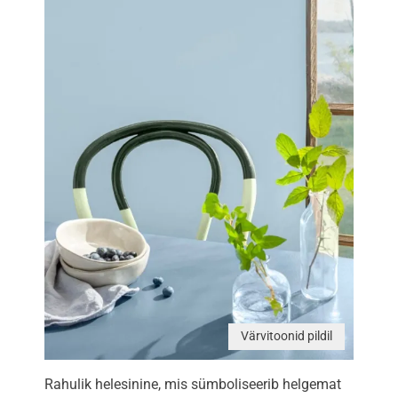
Värvitoonid pildil
Rahulik helesinine, mis sümboliseerib helgemat