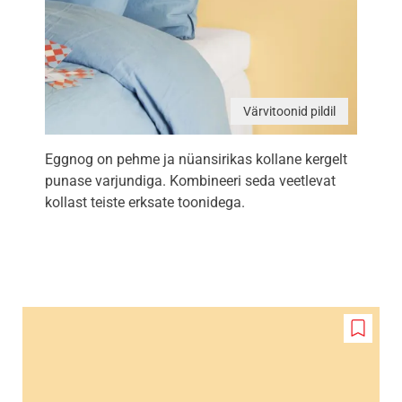
Värvitoonid pildil
Eggnog on pehme ja nüansirikas kollane kergelt
punase varjundiga. Kombineeri seda veetlevat
kollast teiste erksate toonidega.
Add
to
wishlis