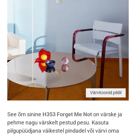
Värvitoonid pildil
See õrn sinine
H353
Forget Me Not
on värske ja
pehme nagu värskelt pestud pesu.
Kasuta
pilgupüüdjana väikestel pindadel või värvi oma