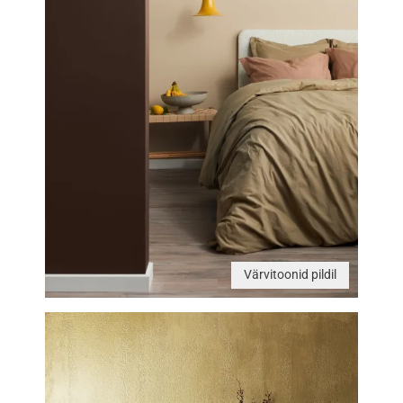
Värvitoonid pildil