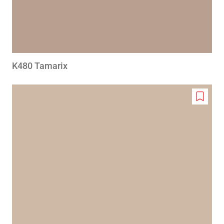
K480 Tamarix
Add
to
wishlis