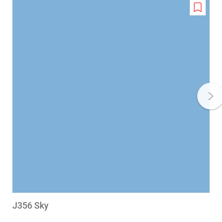
Add
to
wishlis
J356 Sky