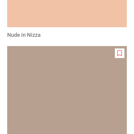
Nude in Nizza
Add
to
wishlis