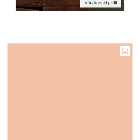
Värvitoonid pildil
Add
to
wishlis