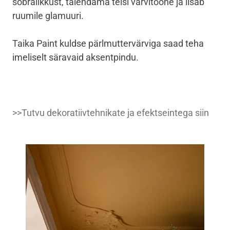
sõbralikkust, täiendama teisi värvitoone ja lisab
ruumile glamuuri.
Taika Paint kuldse pärlmuttervärviga saad teha
imeliselt säravaid aksentpindu.
>>Tutvu dekoratiivtehnikate ja efektseintega siin