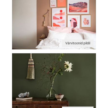
Värvitoonid pildil