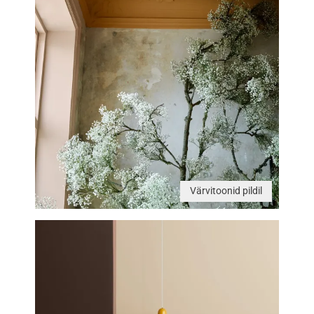
Värvitoonid pildil