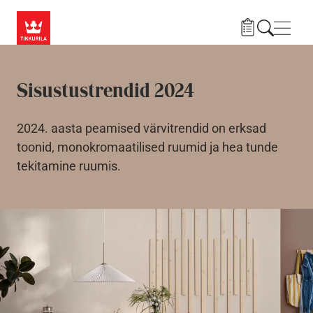
Liigu edasi põhisisu juurde
Menü
Sisustustrendid 2024
2024. aasta peamised värvitrendid on erksad
toonid, monokromaatilised ruumid ja hea tunde
tekitamine ruumis.