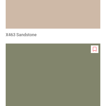
X463 Sandstone
Add
to
wishlis