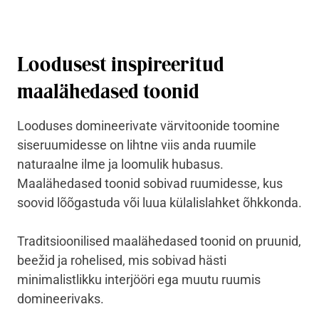
Loodusest inspireeritud
maalähedased toonid
Looduses domineerivate värvitoonide toomine
siseruumidesse on lihtne viis anda ruumile
naturaalne ilme ja loomulik hubasus.
Maalähedased toonid sobivad ruumidesse, kus
soovid lõõgastuda või luua külalislahket õhkkonda.
Traditsioonilised maalähedased toonid on pruunid,
beežid ja rohelised, mis sobivad hästi
minimalistlikku interjööri ega muutu ruumis
domineerivaks.