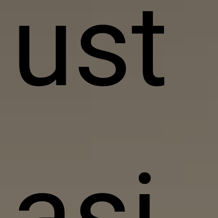
ust
asi