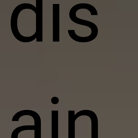
dis
ain