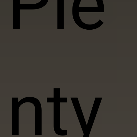
Ple
nty