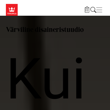
Liigu edasi põhisisu juurde
Menü
Värviline disaineristuudio
Kui