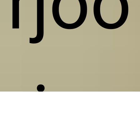
rjöö
ri,