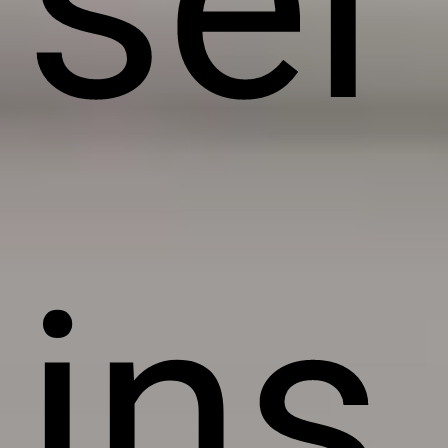
sel
ins