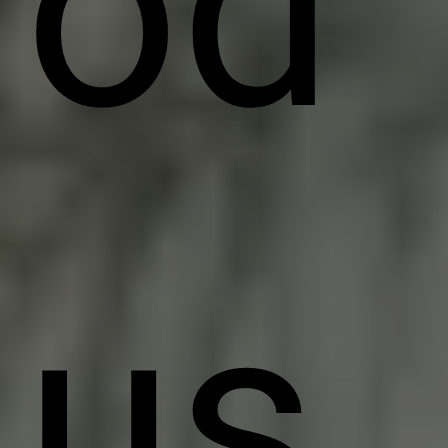
od
us