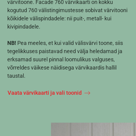
värvitoone. Facade 760 värvikaarti on kokku
kogutud 760 välistingimustesse sobivat värvitooni
kõikidele välispindadele: nii puit-, metall- kui
kivipindadele.
NB!
Pea meeles, et kui valid välisvärvi toone, siis
tegelikkuses paistavad need välja heledamad ja
erksamad suurel pinnal loomulikus valguses,
võrreldes väikese näidisega värvikaardis hallil
taustal.
Vaata värvikaarti ja vali toonid