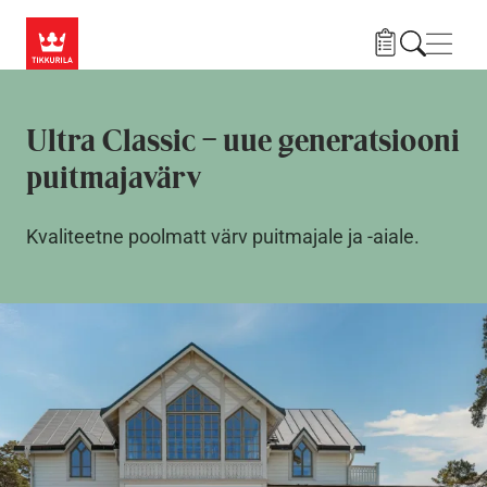
Liigu edasi põhisisu juurde
Menü
Ultra Classic – uue generatsiooni
puitmajavärv
Kvaliteetne poolmatt värv puitmajale ja -aiale.