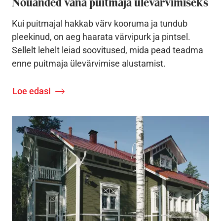
Nõuanded vana puitmaja ülevärvimiseks
Kui puitmajal hakkab värv kooruma ja tundub
pleekinud, on aeg haarata värvipurk ja pintsel.
Sellelt lehelt leiad soovitused, mida pead teadma
enne puitmaja ülevärvimise alustamist.
Loe edasi