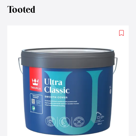
Tooted
Add
to
wishlis