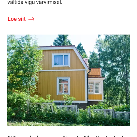
vältida vigu värvimisel.
Loe siit