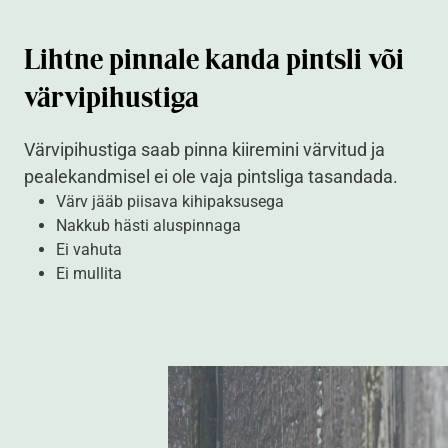
Lihtne pinnale kanda pintsli või
värvipihustiga
Värvipihustiga saab pinna kiiremini värvitud ja
pealekandmisel ei ole vaja pintsliga tasandada.
Värv jääb piisava kihipaksusega
Nakkub hästi aluspinnaga
Ei vahuta
Ei mullita