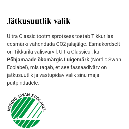
Jätkusuutlik valik
Ultra Classic tootmisprotsess toetab Tikkurilas
eesmärki vähendada CO2 jalajälge. Esmakordselt
on Tikkurila välisvärvil, Ultra Classicul, ka
Põhjamaade ökomärgis Luigemärk
(Nordic Swan
Ecolabel), mis tagab, et see fassaadivärv on
jätkusuutlik ja vastupidav valik sinu maja
puitpindadele.