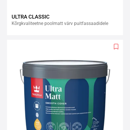
ULTRA CLASSIC
Kõrgkvaliteetne poolmatt värv puitfassaadidele
Add
to
wishlis