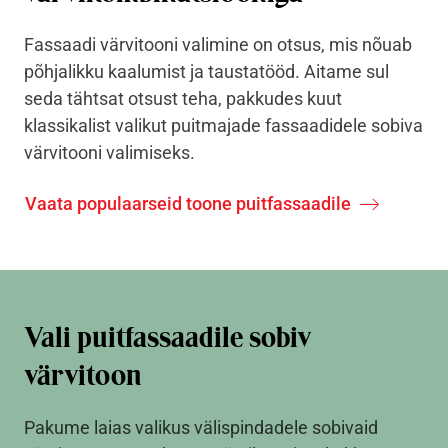
Fassaadi värvitooni valimine on otsus, mis nõuab
põhjalikku kaalumist ja taustatööd. Aitame sul
seda tähtsat otsust teha, pakkudes kuut
klassikalist valikut puitmajade fassaadidele sobiva
värvitooni valimiseks.
Vaata populaarseid toone puitfassaadile
Vali puitfassaadile sobiv
värvitoon
Pakume laias valikus välispindadele sobivaid