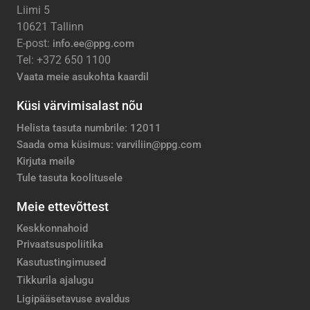
Liimi 5
10621 Tallinn
E-post:
info.ee@ppg.com
Tel: +372 650 1100
Vaata meie asukohta kaardil
Küsi värvimisalast nõu
Helista tasuta numbrile: 12011
Saada oma küsimus: varviliin@ppg.com
Kirjuta meile
Tule tasuta koolitusele
Meie ettevõttest
Keskkonnahoid
Privaatsuspoliitika
Kasutustingimused
Tikkurila ajalugu
Ligipääsetavuse avaldus