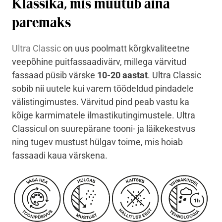
Klassika, mis muutub aina
paremaks
Ultra Classic
on uus poolmatt kõrgkvaliteetne
veepõhine puitfassaadivärv, millega värvitud
fassaad püsib värske
10-20 aastat
. Ultra Classic
sobib nii uutele kui varem töödeldud pindadele
välistingimustes. Värvitud pind peab vastu ka
kõige karmimatele ilmastikutingimustele. Ultra
Classicul on suurepärane tooni- ja läikekestvus
ning tugev mustust hülgav toime, mis hoiab
fassaadi kaua värskena.