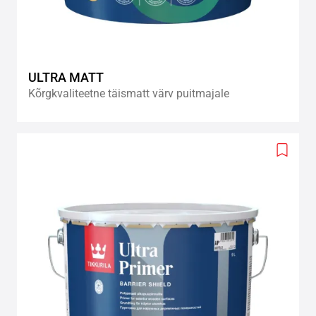
ULTRA MATT
Kõrgkvaliteetne täismatt värv puitmajale
Add
to
wishlis