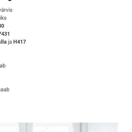
värvis
iks
30
V431
lla
ja
H417
tab
 saab