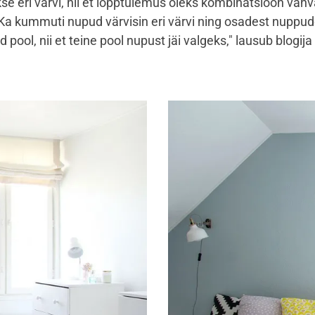
e eri värvi, nii et lõpptulemus oleks kombinatsioon vahv
 Ka kummuti nupud värvisin eri värvi ning osadest nuppud
d pool, nii et teine pool nupust jäi valgeks," lausub blogija