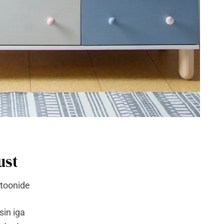
ust
 toonide
in iga