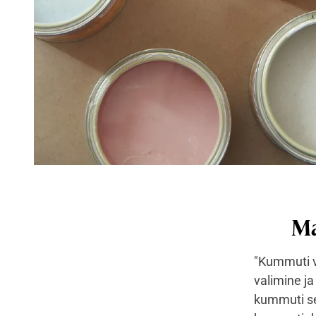
Ma
"Kummuti v
valimine ja
kummuti se