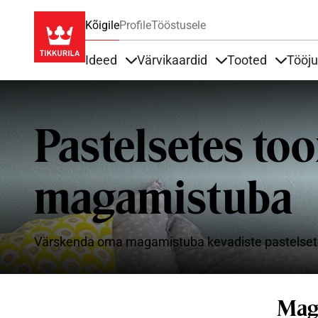
Kõigile
Profile
Tööstusele
Ideed
Värvikaardid
Tooted
Tööj
Items under Ideed
Items under Värvik
Items u
Pastelsetes to
magamistuba
Värskenda oma magamistuba kevadiste pastelset
Mag