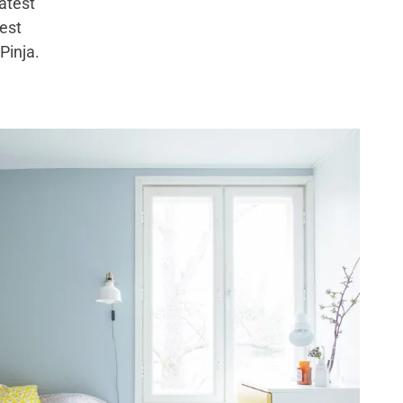
atest
est
 Pinja.