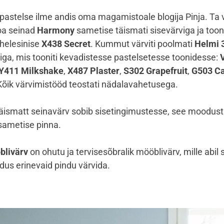
 pastelse ilme andis oma magamistoale blogija Pinja. Ta 
a seinad
Harmony
sametise täismati sisevärviga ja toon
 helesinise
X438 Secret
. Kummut värviti poolmati
Helmi 
iga, mis tooniti kevadistesse pastelsetesse toonidesse:
Y411 Milkshake
,
X487 Plaster
,
S302 Grapefruit
,
G503 Ca
 Kõik värvimistööd teostati nädalavahetusega.
äismatt seinavärv sobib sisetingimustesse, see moodus
sametise pinna.
blivärv
on ohutu ja tervisesõbralik mööblivärv, mille abil
dus erinevaid pindu värvida.