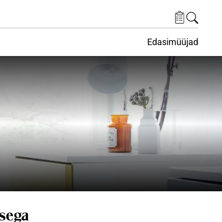
Edasimüüjad
ituskeskus
ems under Keskkond
sega