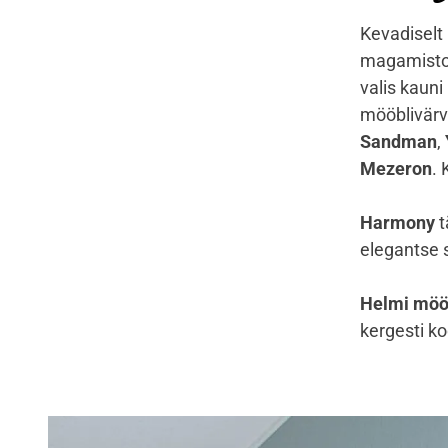
Kevadiselt
magamisto
valis kauni
mööblivärv
Sandman
,
Mezeron
.
Harmony
t
elegantse 
Helmi möö
kergesti ko