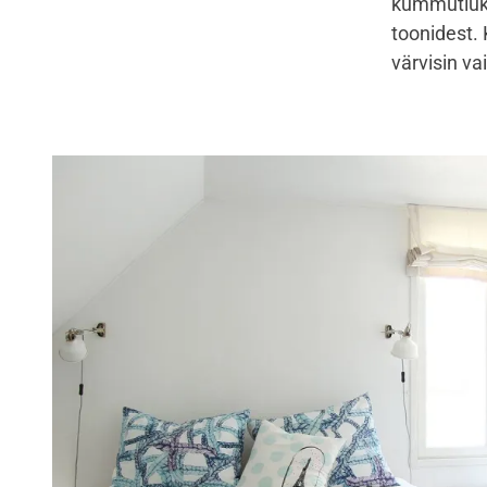
kummutiuks
toonidest.
värvisin vai