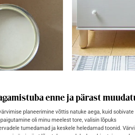
gamistuba enne ja pärast muudat
ärvimise planeerimine võttis natuke aega, kuid sobivate
 paigutamine oli minu meelest tore, valisin lõpuks
rvadele tumedamad ja keskele heledamad toonid. Värvis