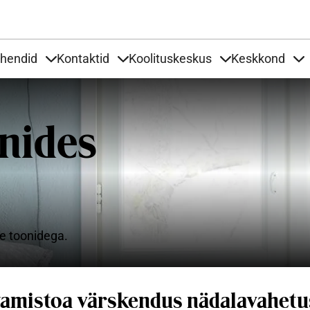
Liigu edasi põhisisu juurde
uhendid
Kontaktid
Koolituskeskus
Keskkond
aardid
nder Tooted
Items under Tööjuhendid
Items under Kontaktid
Items under Kool
It
onides
e toonidega.
amistoa värskendus nädalavahetu