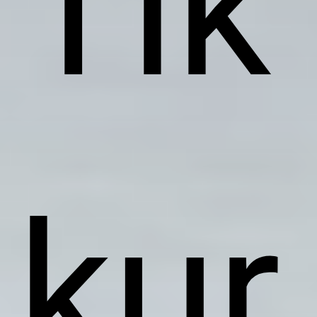
Tik
kur