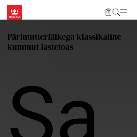
Liigu edasi põhisisu juurde
Menü
Pärlmutterläikega klassikaline
kummut lastetoas
Sa