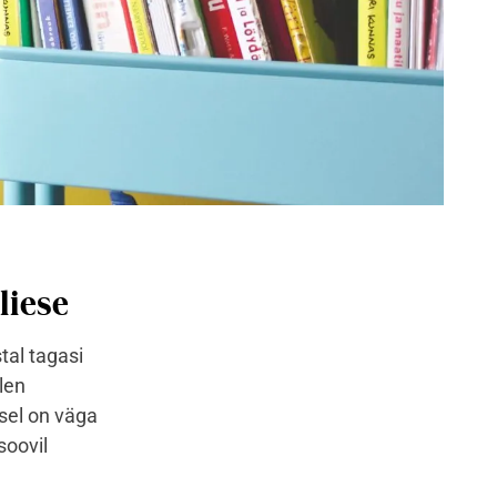
liese
tal tagasi
len
sel on väga
soovil