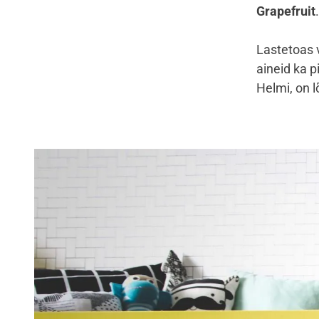
Grapefruit
Lastetoas v
aineid ka p
Helmi, on 