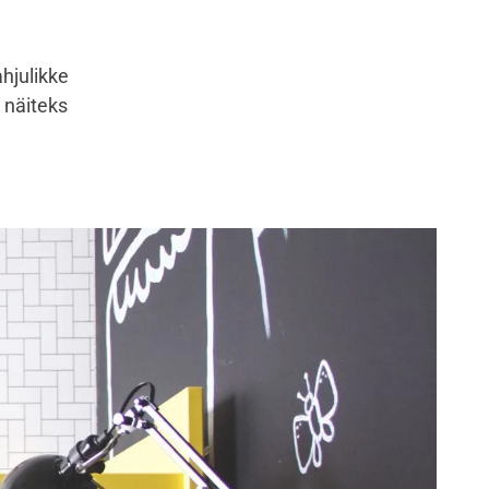
ahjulikke
 näiteks