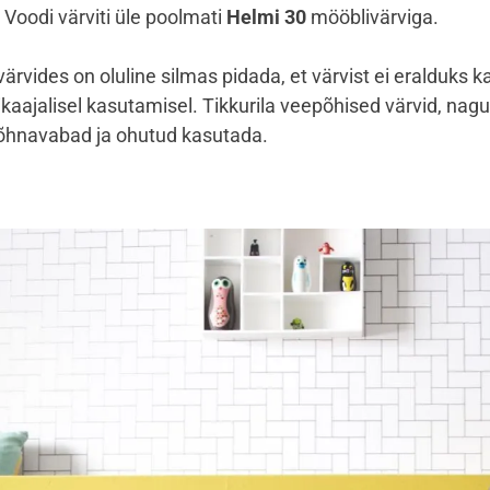
. Voodi värviti üle poolmati
Helmi 30
mööblivärviga.
ärvides on oluline silmas pidada, et värvist ei eralduks k
ikaajalisel kasutamisel. Tikkurila veepõhised värvid, nagu
lõhnavabad ja ohutud kasutada.