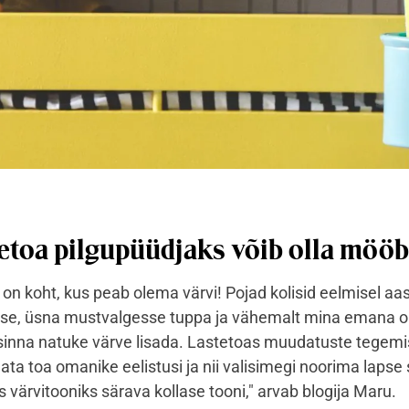
etoa pilgupüüdjaks võib olla mööb
on koht, kus peab olema värvi! Pojad kolisid eelmisel aas
e, üsna mustvalgesse tuppa ja vähemalt mina emana o
sinna natuke värve lisada. Lastetoas muudatuste tegemi
lata toa omanike eelistusi ja nii valisimegi noorima lapse 
 värvitooniks särava kollase tooni," arvab blogija Maru.