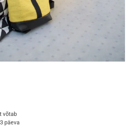
t võtab
-3 päeva