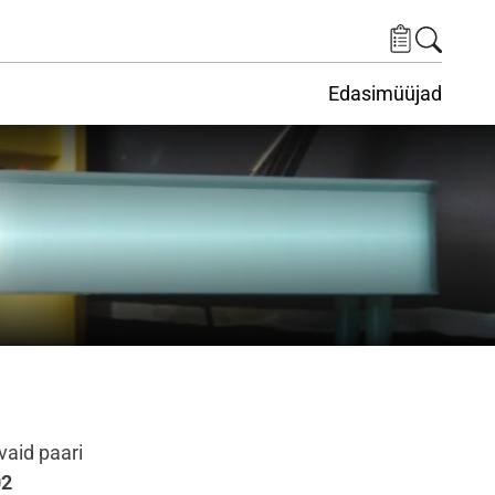
Edasimüüjad
ituskeskus
ems under Keskkond
vaid paari
02