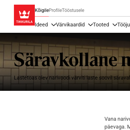
Kõigile
Profile
Tööstusele
Ideed
Värvikaardid
Tooted
Tööj
Items under Ideed
Items under Värvik
Items u
Säravkollane 
Lastetoas olev narivoodi värviti laste soovil särava
Vana narivo
päevaga. Ma