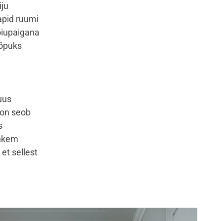
iju
apid ruumi
oiupaigana
lõpuks
uus
oon seob
s
ohkem
 et sellest