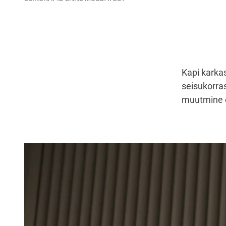
Kapi karkas
seisukorra
muutmine o