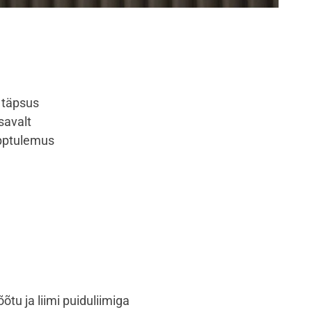
 täpsus
savalt
õpptulemus
tu ja liimi puiduliimiga