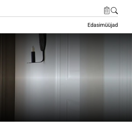
Edasimüüjad
ituskeskus
ems under Keskkond