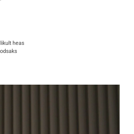
likult heas
oodsaks