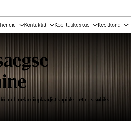
Liigu edasi põhisisu juurde
uhendid
Kontaktid
Koolituskeskus
Keskkond
aardid
nder Tooted
Items under Tööjuhendid
Items under Kontaktid
Items under Kool
It
saegse
ine
läinud melamiinplaadist kapiuksi, et mis sobiksid