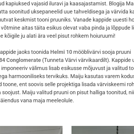
d kapiuksed vajasid iluravi ja kaasajastamist. Blogija Ma
atta soonitud uksepaneelid uue tahveldisega ja värvida k
utvat keskmist tooni pruuniks. Vanade kappide uuesti h
võtmine aitas täita esikus olevat vaba pinda ja lõppude 
e kõigile ju alati ära veel pisut rohkem hoiuruumi!
kappide jaoks toonida
Helmi 10
mööblivärvi sooja pruuni
84 Conglomerate
(Tunneta Värvi värvikaardilt). Kappide 
 imponeeriv välimus lisab esikusse mõjuvust ja valitud t
ega harmooniliseks tervikuks. Maiju kasutas varem kodu
 toone, ent soovis selle projektiga lisada värviskeemi r
 soojust. Maiju valitud pruuni on pisut halliga toonitud, nii
 täiendus vana maja meeleolule.