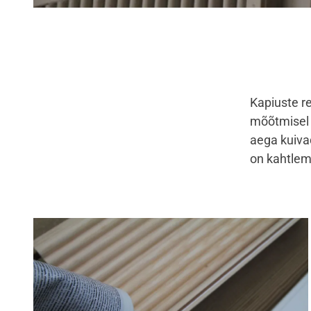
Kapiuste r
mõõtmisel t
aega kuiva
on kahtlema