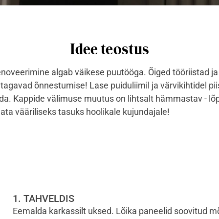
Idee teostus
enoveerimine algab väikese puutööga. Õiged tööriistad ja
agavad õnnestumise! Lase puiduliimil ja värvikihtidel pii
da. Kappide välimuse muutus on lihtsalt hämmastav - l
ta vääriliseks tasuks hoolikale kujundajale!
1. TAHVELDIS
Eemalda karkassilt uksed. Lõika paneelid soovitud mõõ