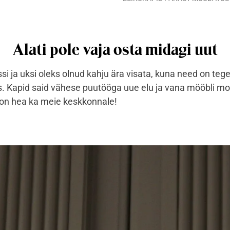
Alati pole vaja osta midagi uut
si ja uksi oleks olnud kahju ära visata, kuna need on tege
s. Kapid said vähese puutööga uue elu ja vana mööbli m
n hea ka meie keskkonnale!