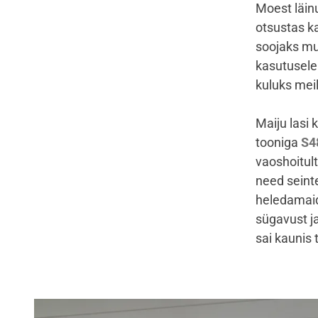
Moest läinu
otsustas k
soojaks mu
kasutusele 
kuluks meil
Maiju lasi 
tooniga
S4
vaoshoitult
need seint
heledamaid
sügavust ja
sai kaunis