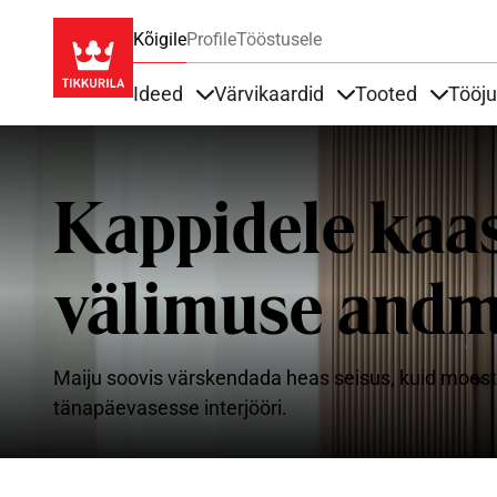
Kõigile
Profile
Tööstusele
Ideed
Värvikaardid
Tooted
Tööj
Items under Ideed
Items under Värvik
Items u
Kappidele kaa
välimuse andm
Maiju soovis värskendada heas seisus, kuid moest 
tänapäevasesse interjööri.