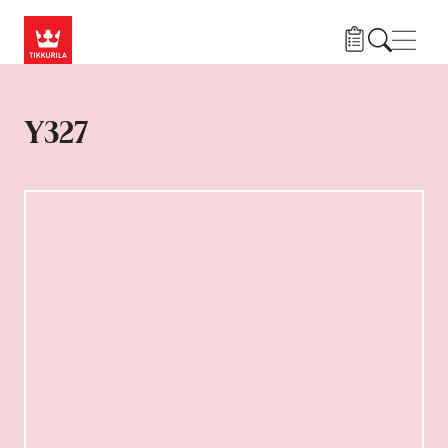
Liigu edasi põhisisu juurde
Menü
Y327