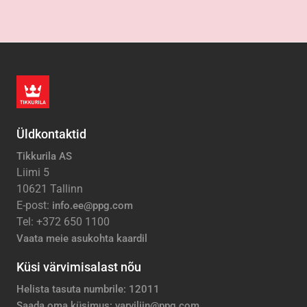
Üldkontaktid
Tikkurila AS
Liimi 5
10621 Tallinn
E-post:
info.ee@ppg.com
Tel: +372 650 1100
Vaata meie asukohta kaardil
Küsi värvimisalast nõu
Helista tasuta numbrile: 12011
Saada oma küsimus: varviliin@ppg.com