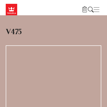
Liigu edasi põhisisu juurde
Menü
V475