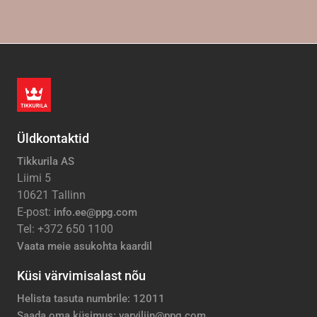
Üldkontaktid
Tikkurila AS
Liimi 5
10621 Tallinn
E-post:
info.ee@ppg.com
Tel: +372 650 1100
Vaata meie asukohta kaardil
Küsi värvimisalast nõu
Helista tasuta numbrile: 12011
Saada oma küsimus: varviliin@ppg.com