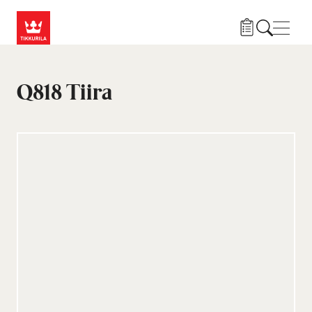
Liigu edasi põhisisu juurde
Menü
Q818 Tiira