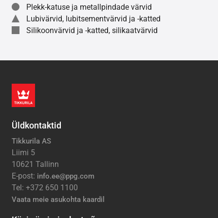
Plekk-katuse ja metallpindade värvid
Lubivärvid, lubitsementvärvid ja -katted
Silikoonvärvid ja -katted, silikaatvärvid
Üldkontaktid
Tikkurila AS
Liimi 5
10621 Tallinn
E-post:
info.ee@ppg.com
Tel: +372 650 1100
Vaata meie asukohta kaardil