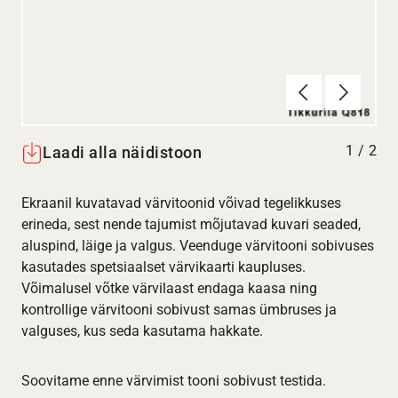
Eelmine
Järgmin
1
/
2
Laadi alla näidistoon
Ekraanil kuvatavad värvitoonid võivad tegelikkuses
erineda, sest nende tajumist mõjutavad kuvari seaded,
aluspind, läige ja valgus. Veenduge värvitooni sobivuses
kasutades spetsiaalset värvikaarti kaupluses.
Võimalusel võtke värvilaast endaga kaasa ning
kontrollige värvitooni sobivust samas ümbruses ja
valguses, kus seda kasutama hakkate.
Soovitame enne värvimist tooni sobivust testida.