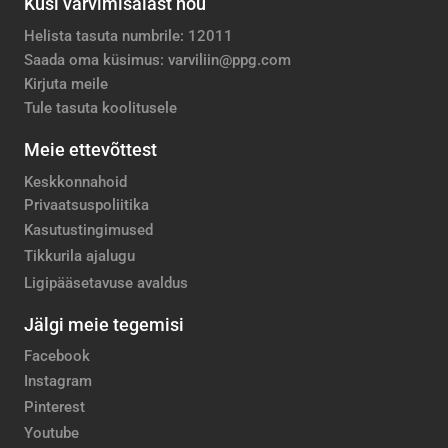
Küsi värvimisalast nõu
Helista tasuta numbrile: 12011
Saada oma küsimus: varviliin@ppg.com
Kirjuta meile
Tule tasuta koolitusele
Meie ettevõttest
Keskkonnahoid
Privaatsuspoliitika
Kasutustingimused
Tikkurila ajalugu
Ligipääsetavuse avaldus
Jälgi meie tegemisi
Facebook
Instagram
Pinterest
Youtube