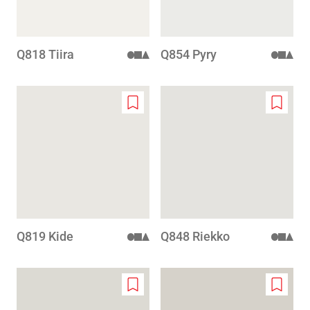
Q818 Tiira
Q854 Pyry
Add
Add
to
to
wishlist
wishlis
Q819 Kide
Q848 Riekko
Add
Add
to
to