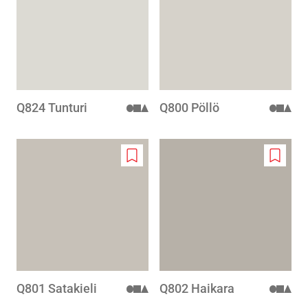
wishlist
wishlis
Q824 Tunturi
Q800 Pöllö
Add
Add
to
to
wishlist
wishlis
Q801 Satakieli
Q802 Haikara