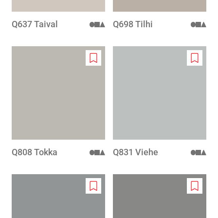
Q637 Taival
Q698 Tilhi
Add
Add
to
to
wishlist
wishlis
Q808 Tokka
Q831 Viehe
Add
Add
to
to
wishlist
wishlis