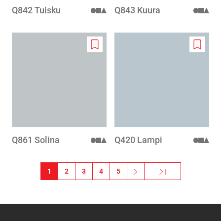
Q842 Tuisku
Q843 Kuura
Add
Add
to
to
wishlist
wishlis
Q861 Solina
Q420 Lampi
Pagination
1
2
3
4
5
››
Viimane »
Järgmine leht
Viimane leht