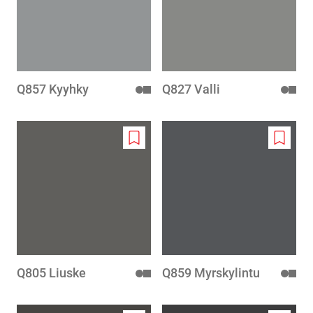
Q857 Kyyhky
Q827 Valli
Add
Add
to
to
wishlist
wishlis
Q805 Liuske
Q859 Myrskylintu