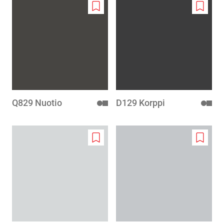
Add
Add
to
to
wishlist
wishlis
Q829 Nuotio
D129 Korppi
Add
Add
to
to
wishlist
wishlis