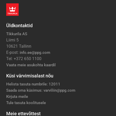
Üldkontaktid
Tikkurila AS
Liimi 5
10621 Tallinn
E-post:
info.ee@ppg.com
Tel: +372 650 1100
Vaata meie asukohta kaardil
Küsi värvimisalast nõu
Helista tasuta numbrile: 12011
Saada oma küsimus: varviliin@ppg.com
Kirjuta meile
Tule tasuta koolitusele
Meie ettevõttest