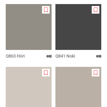
Add
Add
to
to
wishlist
wishlis
Q803 Hiiri
Q841 Noki
Add
Add
to
to
wishlist
wishlis