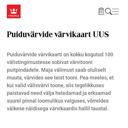
Liigu edasi põhisisu juurde
Menü
Puiduvärvide värvikaart UUS
Puiduvärvide värvikaarti on kokku kogutud 100
välistingimustesse sobivat värvitooni
puitpindadele. Maja välimust saab oluliselt
muuta, värvides see teist tooni. Pea meeles, et
kui valid välisvärvi toone, siis tegelikkuses
paistavad need välja heledamad ja erksamad
suurel pinnal loomulikus valguses, võrreldes
väikese näidisega värvikaardis hallil taustal.