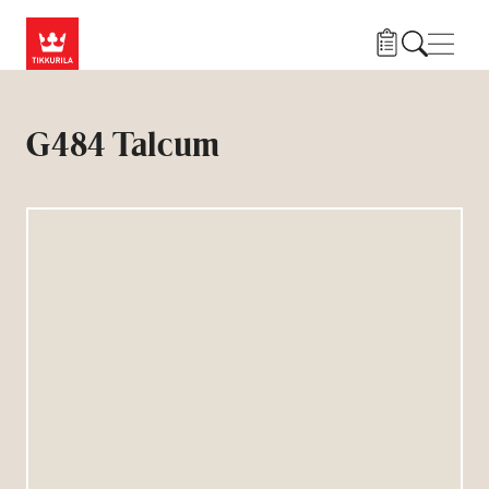
Liigu edasi põhisisu juurde
Menü
G484 Talcum