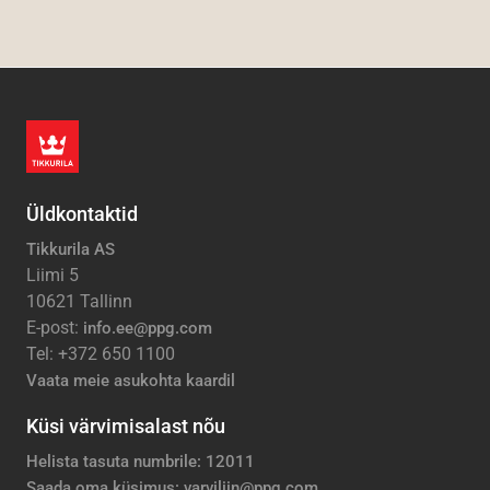
Üldkontaktid
Tikkurila AS
Liimi 5
10621 Tallinn
E-post:
info.ee@ppg.com
Tel: +372 650 1100
Vaata meie asukohta kaardil
Küsi värvimisalast nõu
Helista tasuta numbrile: 12011
Saada oma küsimus: varviliin@ppg.com