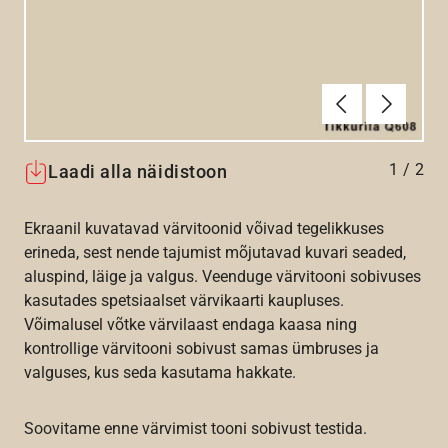
Eelmine
Järgmin
1
/
2
Laadi alla näidistoon
Ekraanil kuvatavad värvitoonid võivad tegelikkuses
erineda, sest nende tajumist mõjutavad kuvari seaded,
aluspind, läige ja valgus. Veenduge värvitooni sobivuses
kasutades spetsiaalset värvikaarti kaupluses.
Võimalusel võtke värvilaast endaga kaasa ning
kontrollige värvitooni sobivust samas ümbruses ja
valguses, kus seda kasutama hakkate.
Soovitame enne värvimist tooni sobivust testida.