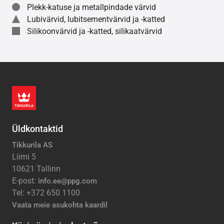
Plekk-katuse ja metallpindade värvid
Lubivärvid, lubitsementvärvid ja -katted
Silikoonvärvid ja -katted, silikaatvärvid
Üldkontaktid
Tikkurila AS
Liimi 5
10621 Tallinn
E-post:
info.ee@ppg.com
Tel: +372 650 1100
Vaata meie asukohta kaardil