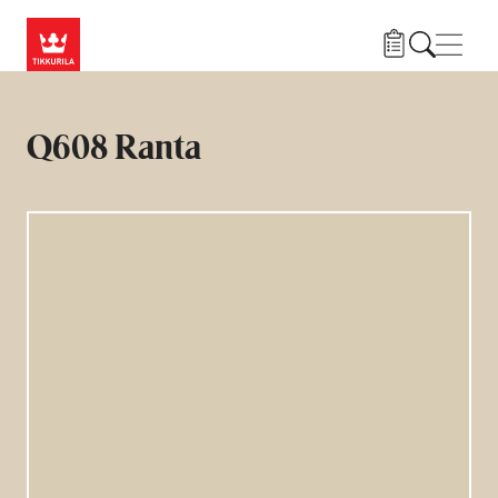
Liigu edasi põhisisu juurde
Menü
Q608 Ranta