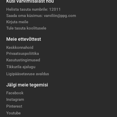
Küsi värvimisalast nõu
Helista tasuta numbrile: 12011
Saada oma küsimus: varviliin@ppg.com
Kirjuta meile
Tule tasuta koolitusele
Meie ettevõttest
Keskkonnahoid
Privaatsuspoliitika
Kasutustingimused
Tikkurila ajalugu
Ligipääsetavuse avaldus
Jälgi meie tegemisi
Facebook
Instagram
Pinterest
Youtube