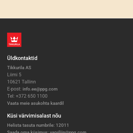
Üldkontaktid
Tikkurila AS
Liimi 5
10621 Tallinn
E-post:
info.ee@ppg.com
Tel: +372 650 1100
Vaata meie asukohta kaardil
Küsi värvimisalast nõu
Helista tasuta numbrile: 12011
Saada oma küsimus: varviliin@ppg.com