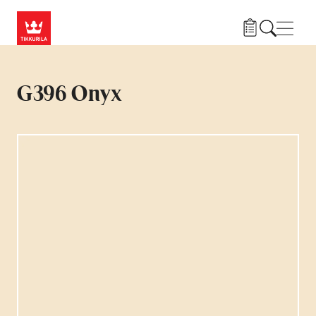
Liigu edasi põhisisu juurde
Menü
G396 Onyx