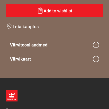
Add to wishlist
Leia kauplus
Värvitooni andmed
Värvikaart