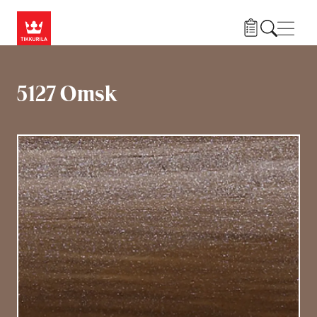
Liigu edasi põhisisu juurde
Menü
5127 Omsk