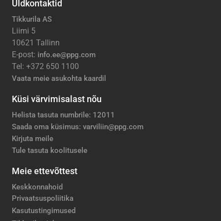
Üldkontaktid
Tikkurila AS
Liimi 5
10621 Tallinn
E-post:
info.ee@ppg.com
Tel: +372 650 1100
Vaata meie asukohta kaardil
Küsi värvimisalast nõu
Helista tasuta numbrile: 12011
Saada oma küsimus: varviliin@ppg.com
Kirjuta meile
Tule tasuta koolitusele
Meie ettevõttest
Keskkonnahoid
Privaatsuspoliitika
Kasutustingimused