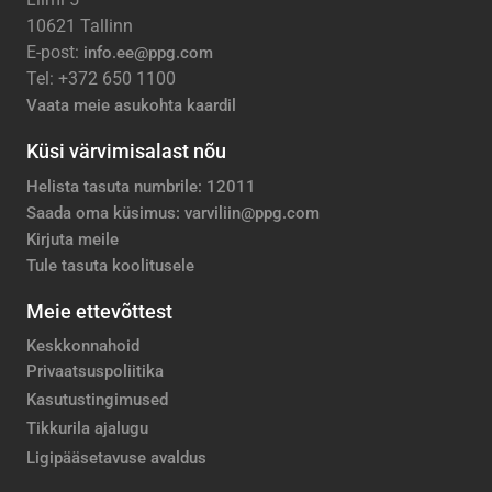
10621 Tallinn
E-post:
info.ee@ppg.com
Tel: +372 650 1100
Vaata meie asukohta kaardil
Küsi värvimisalast nõu
Helista tasuta numbrile: 12011
Saada oma küsimus: varviliin@ppg.com
Kirjuta meile
Tule tasuta koolitusele
Meie ettevõttest
Keskkonnahoid
Privaatsuspoliitika
Kasutustingimused
Tikkurila ajalugu
Ligipääsetavuse avaldus