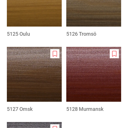
5125 Oulu
5126 Tromsö
Add
Add
to
to
wishlist
wishlis
5127 Omsk
5128 Murmansk