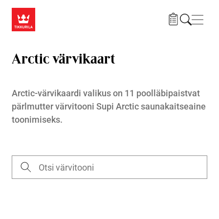
Liigu edasi põhisisu juurde
Menü
Arctic värvikaart
Arctic-värvikaardi valikus on 11 poolläbipaistvat
pärlmutter värvitooni
Supi Arctic saunakaitseaine
toonimiseks.