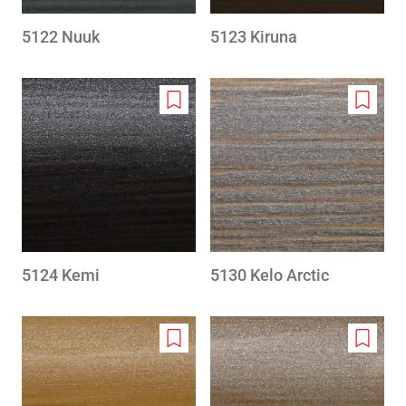
5122 Nuuk
5123 Kiruna
Add
Add
to
to
wishlist
wishlis
5124 Kemi
5130 Kelo Arctic
Add
Add
to
to
wishlist
wishlis