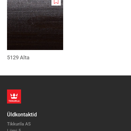
Add
to
wishlist
5129 Alta
Üldkontaktid
Tikkurila AS
Liimi 5