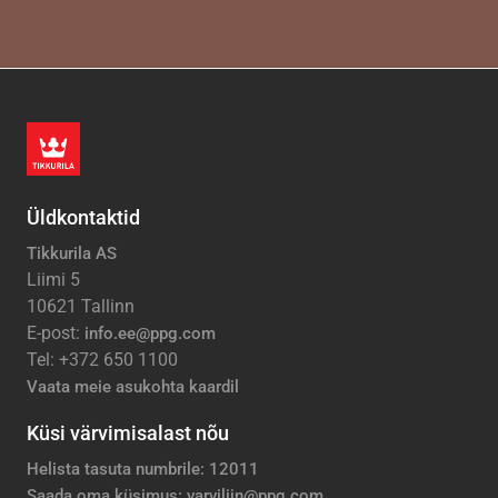
Üldkontaktid
Tikkurila AS
Liimi 5
10621 Tallinn
E-post:
info.ee@ppg.com
Tel: +372 650 1100
Vaata meie asukohta kaardil
Küsi värvimisalast nõu
Helista tasuta numbrile: 12011
Saada oma küsimus: varviliin@ppg.com