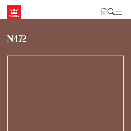
Liigu edasi põhisisu juurde
Menü
N472