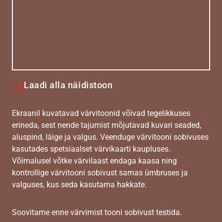
Laadi alla näidistoon
Ekraanil kuvatavad värvitoonid võivad tegelikkuses
erineda, sest nende tajumist mõjutavad kuvari seaded,
aluspind, läige ja valgus. Veenduge värvitooni sobivuses
kasutades spetsiaalset värvikaarti kaupluses.
Võimalusel võtke värvilaast endaga kaasa ning
kontrollige värvitooni sobivust samas ümbruses ja
valguses, kus seda kasutama hakkate.
Soovitame enne värvimist tooni sobivust testida.