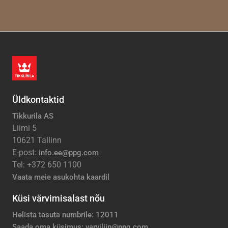
Üldkontaktid
Tikkurila AS
Liimi 5
10621 Tallinn
E-post:
info.ee@ppg.com
Tel: +372 650 1100
Vaata meie asukohta kaardil
Küsi värvimisalast nõu
Helista tasuta numbrile: 12011
Saada oma küsimus: varviliin@ppg.com