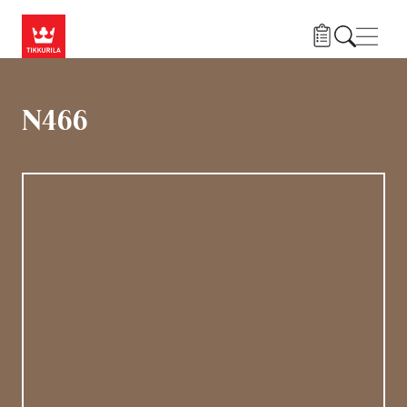
Liigu edasi põhisisu juurde
Menü
N466