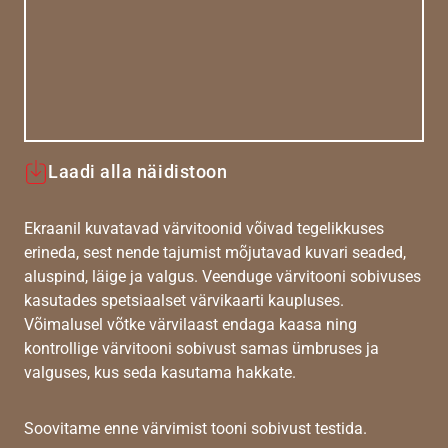
Laadi alla näidistoon
Ekraanil kuvatavad värvitoonid võivad tegelikkuses
erineda, sest nende tajumist mõjutavad kuvari seaded,
aluspind, läige ja valgus. Veenduge värvitooni sobivuses
kasutades spetsiaalset värvikaarti kaupluses.
Võimalusel võtke värvilaast endaga kaasa ning
kontrollige värvitooni sobivust samas ümbruses ja
valguses, kus seda kasutama hakkate.
Soovitame enne värvimist tooni sobivust testida.