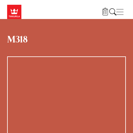
Liigu edasi põhisisu juurde
Menü
M318