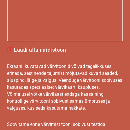
Laadi alla näidistoon
Ekraanil kuvatavad värvitoonid võivad tegelikkuses
erineda, sest nende tajumist mõjutavad kuvari seaded,
aluspind, läige ja valgus. Veenduge värvitooni sobivuses
kasutades spetsiaalset värvikaarti kaupluses.
Võimalusel võtke värvilaast endaga kaasa ning
kontrollige värvitooni sobivust samas ümbruses ja
valguses, kus seda kasutama hakkate.
Soovitame enne värvimist tooni sobivust testida.