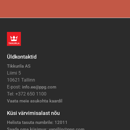
Üldkontaktid
Tikkurila AS
Liimi 5
10621 Tallinn
E-post:
info.ee@ppg.com
Tel: +372 650 1100
Vaata meie asukohta kaardil
Küsi värvimisalast nõu
Helista tasuta numbrile: 12011
Saada oma küsimus: varviliin@ppg.com