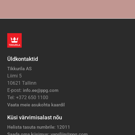
Üldkontaktid
Tikkurila AS
Liimi 5
10621 Tallinn
E-post:
info.ee@ppg.com
Tel: +372 650 1100
Vaata meie asukohta kaardil
Küsi värvimisalast nõu
Helista tasuta numbrile: 12011
Saada oma küsimus: varviliin@ppg.com