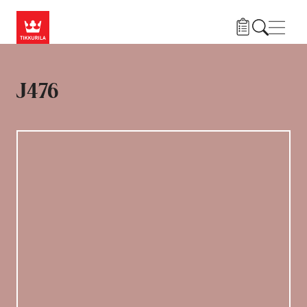
Liigu edasi põhisisu juurde
Menü
J476