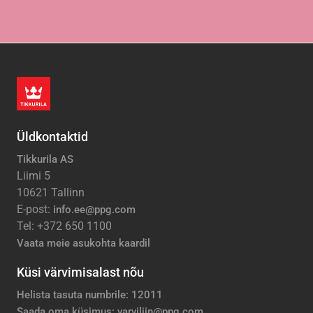
Üldkontaktid
Tikkurila AS
Liimi 5
10621 Tallinn
E-post:
info.ee@ppg.com
Tel: +372 650 1100
Vaata meie asukohta kaardil
Küsi värvimisalast nõu
Helista tasuta numbrile: 12011
Saada oma küsimus: varviliin@ppg.com