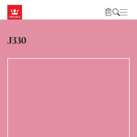
Liigu edasi põhisisu juurde
Menü
J330