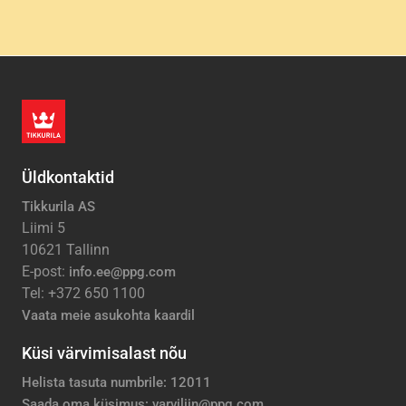
Üldkontaktid
Tikkurila AS
Liimi 5
10621 Tallinn
E-post:
info.ee@ppg.com
Tel: +372 650 1100
Vaata meie asukohta kaardil
Küsi värvimisalast nõu
Helista tasuta numbrile: 12011
Saada oma küsimus: varviliin@ppg.com