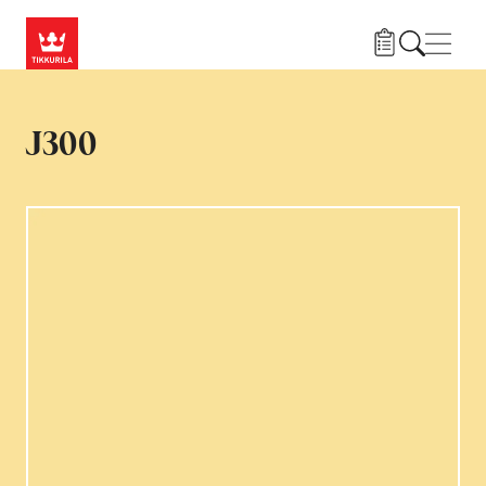
Liigu edasi põhisisu juurde
Menü
J300