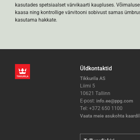
kasutades spetsiaalset värvikaarti kaupluses. Võimaluse
kaasa ning kontrollige värvitooni sobivust samas ümbrus
kasutama hakkate.
Üldkontaktid
Tikkurila AS
Liimi 5
10621 Tallinn
E-post:
info.ee@ppg.com
Tel: +372 650 1100
Vaata meie asukohta kaardil