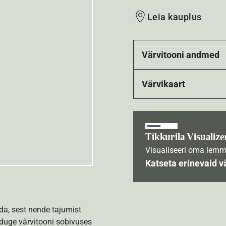
Leia kauplus
Värvitooni andmed
Värvikaart
Tikkurila Visualize
Visualiseeri oma lemm
Katseta erinevaid v
da, sest nende tajumist
nduge värvitooni sobivuses