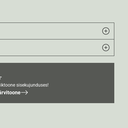
r
iktoone sisekujunduses!
ärvitoone