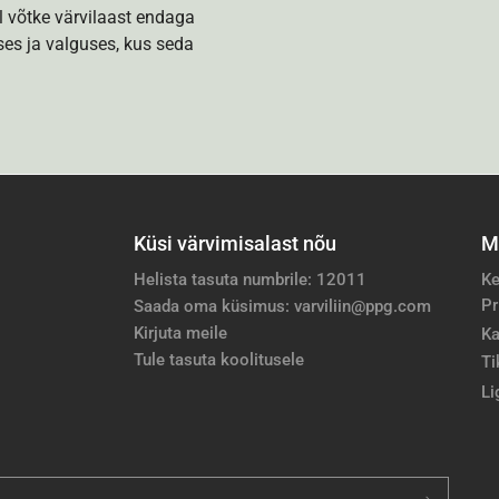
l võtke värvilaast endaga
es ja valguses, kus seda
Küsi värvimisalast nõu
M
Helista tasuta numbrile: 12011
Ke
Pr
Saada oma küsimus: varviliin@ppg.com
Kirjuta meile
Ka
Tule tasuta koolitusele
Ti
Li