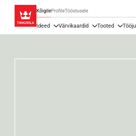
Kõigile
Profile
Tööstusele
Ideed
Värvikaardid
Tooted
Tööj
Items under Ideed
Items under Värvik
Items u