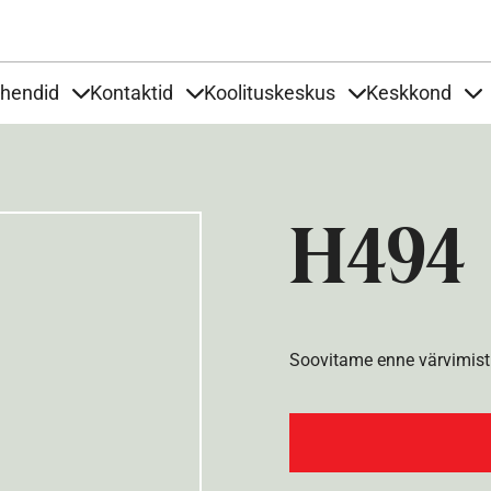
Liigu edasi põhisisu juurde
uhendid
Kontaktid
Koolituskeskus
Keskkond
aardid
nder Tooted
Items under Tööjuhendid
Items under Kontaktid
Items under Kool
It
H494
Soovitame enne värvimist 