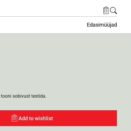
Edasimüüjad
ituskeskus
ems under Keskkond
tooni sobivust testida.
Add to wishlist