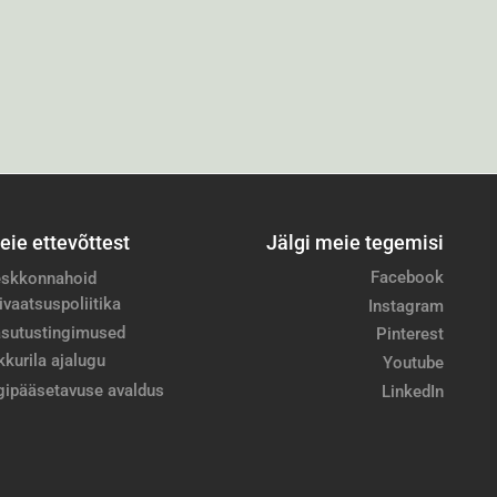
eie ettevõttest
Jälgi meie tegemisi
Facebook
skkonnahoid
ivaatsuspoliitika
Instagram
sutustingimused
Pinterest
kkurila ajalugu
Youtube
gipääsetavuse avaldus
LinkedIn