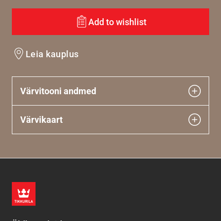
Add to wishlist
Leia kauplus
Värvitooni andmed
Värvikaart