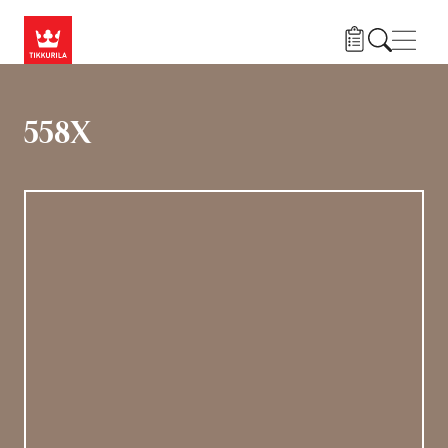
Liigu edasi põhisisu juurde
Menü
558X