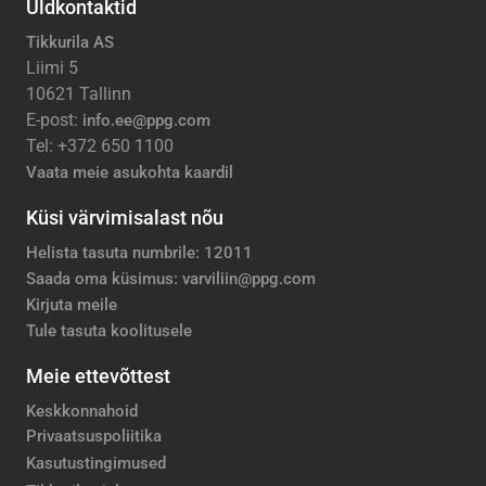
Üldkontaktid
Tikkurila AS
Liimi 5
10621 Tallinn
E-post:
info.ee@ppg.com
Tel: +372 650 1100
Vaata meie asukohta kaardil
Küsi värvimisalast nõu
Helista tasuta numbrile: 12011
Saada oma küsimus: varviliin@ppg.com
Kirjuta meile
Tule tasuta koolitusele
Meie ettevõttest
Keskkonnahoid
Privaatsuspoliitika
Kasutustingimused