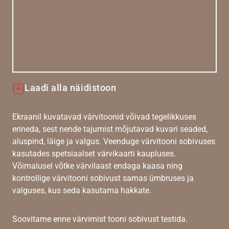
Laadi alla näidistoon
Ekraanil kuvatavad värvitoonid võivad tegelikkuses
erineda, sest nende tajumist mõjutavad kuvari seaded,
aluspind, läige ja valgus. Veenduge värvitooni sobivuses
kasutades spetsiaalset värvikaarti kaupluses.
Võimalusel võtke värvilaast endaga kaasa ning
kontrollige värvitooni sobivust samas ümbruses ja
valguses, kus seda kasutama hakkate.
Soovitame enne värvimist tooni sobivust testida.