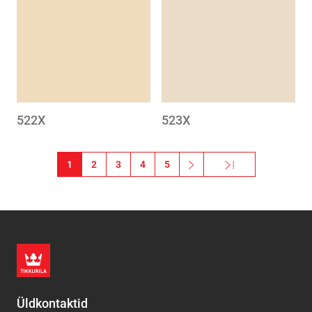
to
to
wishlist
wishlis
522X
523X
Pagination
1
2
3
4
5
››
Viimane »
Järgmine leht
Viimane leht
Üldkontaktid