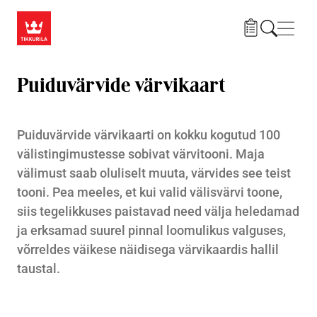
Liigu edasi põhisisu juurde
Menü
Puiduvärvide värvikaart
Puiduvärvide värvikaarti on kokku kogutud 100
välistingimustesse sobivat värvitooni. Maja
välimust saab oluliselt muuta, värvides see teist
tooni. Pea meeles, et kui valid välisvärvi toone,
siis tegelikkuses paistavad need välja heledamad
ja erksamad suurel pinnal loomulikus valguses,
võrreldes väikese näidisega värvikaardis hallil
taustal.