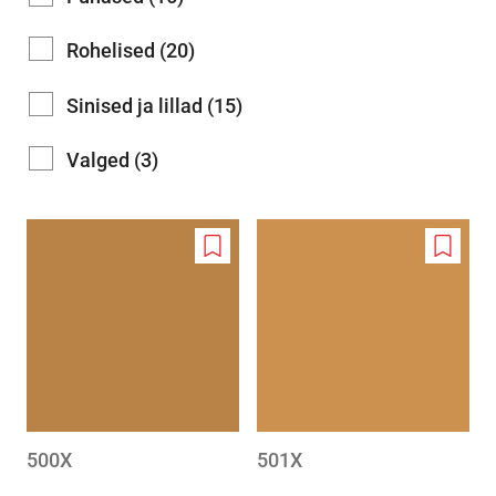
Rohelised (20)
Sinised ja lillad (15)
Valged (3)
Add
Add
to
to
wishlist
wishlis
500X
501X