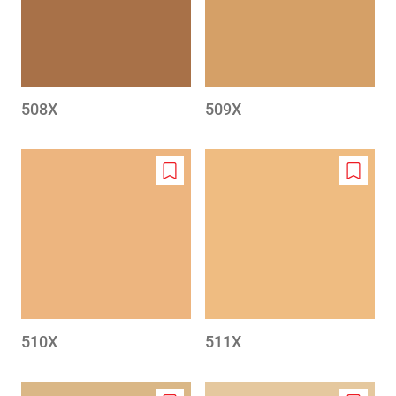
508X
509X
Add
Add
to
to
wishlist
wishlis
510X
511X