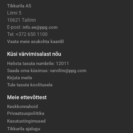
Tikkurila AS
Liimi 5
10621 Tallinn
E-post:
info.ee@ppg.com
Tel: +372 650 1100
Vaata meie asukohta kaardil
Küsi värvimisalast nõu
Helista tasuta numbrile: 12011
Saada oma küsimus: varviliin@ppg.com
Kirjuta meile
Tule tasuta koolitusele
Meie ettevõttest
Keskkonnahoid
Privaatsuspoliitika
Kasutustingimused
Tikkurila ajalugu