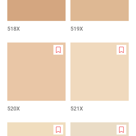
518X
519X
Add
Add
to
to
wishlist
wishlis
520X
521X
Add
Add