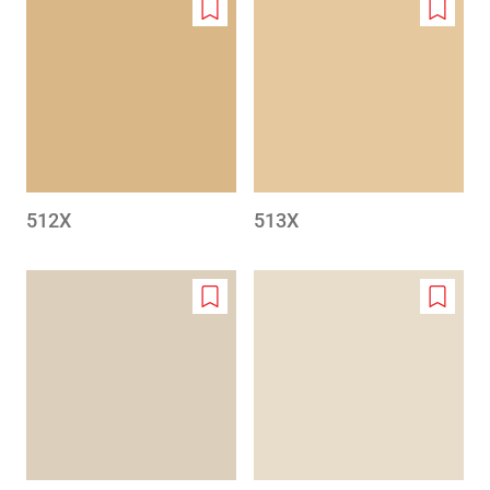
Add
Add
to
to
wishlist
wishlis
512X
513X
Add
Add
to
to
wishlist
wishlis