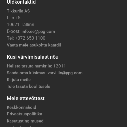
Üldkontaktid
Tikkurila AS
Liimi 5
10621 Tallinn
E-post:
info.ee@ppg.com
Tel: +372 650 1100
Vaata meie asukohta kaardil
Küsi värvimisalast nõu
Helista tasuta numbrile: 12011
Saada oma küsimus: varviliin@ppg.com
Kirjuta meile
Tule tasuta koolitusele
Meie ettevõttest
Keskkonnahoid
Privaatsuspoliitika
Kasutustingimused