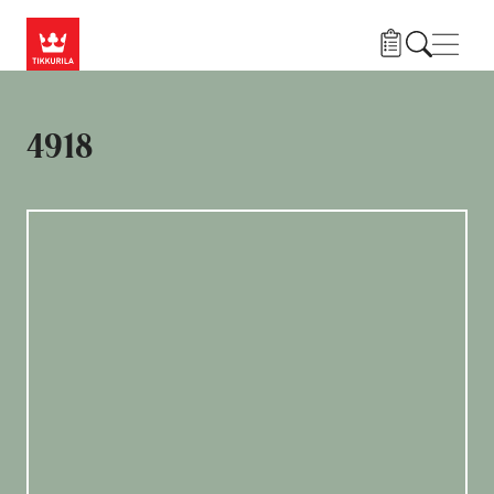
Liigu edasi põhisisu juurde
Menü
4918