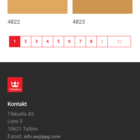
4822
4823
Pagination
1
2
3
4
5
6
7
8
››
Viimane »
Järgmine leht
Viimane le
Kontakt
Tikkurila AS
Liimi 5
10621 Tallinn
E-post:
info.ee@ppg.com