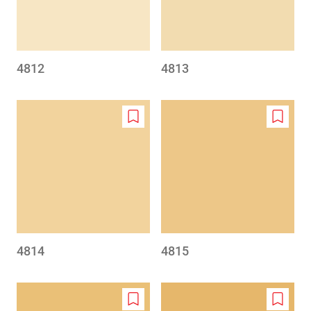
4812
4813
Add
Add
to
to
wishlist
wishlis
4814
4815
Add
Add