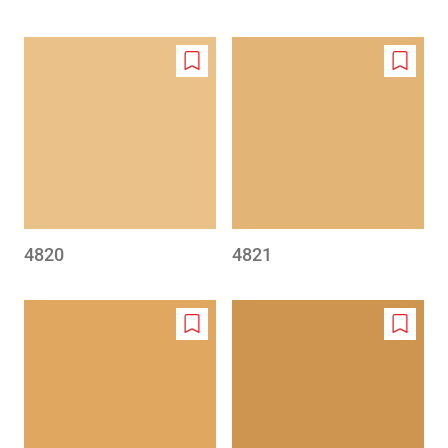
Add
Add
to
to
wishlist
wishlis
4820
4821
Add
Add
to
to
wishlist
wishlis