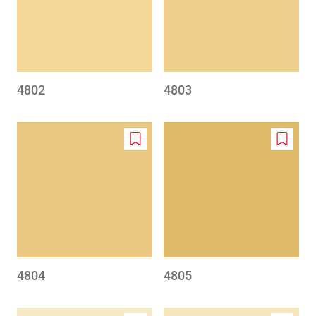
4802
4803
Add
Add
to
to
wishlist
wishlis
4804
4805