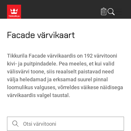
Liigu edasi põhisisu juurde
Menü
Facade värvikaart
Tikkurila Facade värvikaardis on 192 värvitooni
kivi- ja puitpindadele. Pea meeles, et kui valid
välisvärvi toone, siis reaalselt paistavad need
välja heledamad ja erksamad suurel pinnal
loomulikus valguses, võrreldes väikese näidisega
värvikaardis valgel taustal.