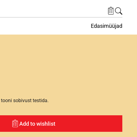
Edasimüüjad
ituskeskus
ems under Keskkond
tooni sobivust testida.
Add to wishlist