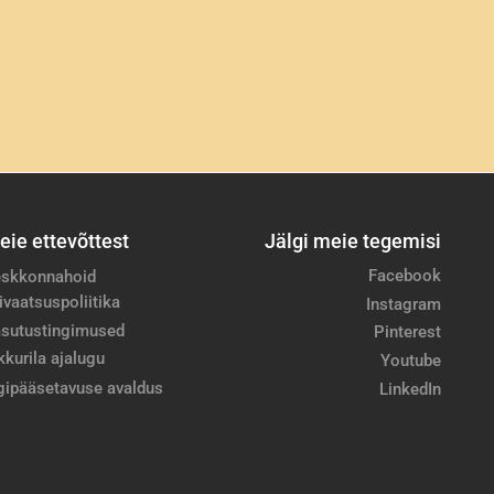
eie ettevõttest
Jälgi meie tegemisi
Facebook
skkonnahoid
ivaatsuspoliitika
Instagram
sutustingimused
Pinterest
kkurila ajalugu
Youtube
gipääsetavuse avaldus
LinkedIn