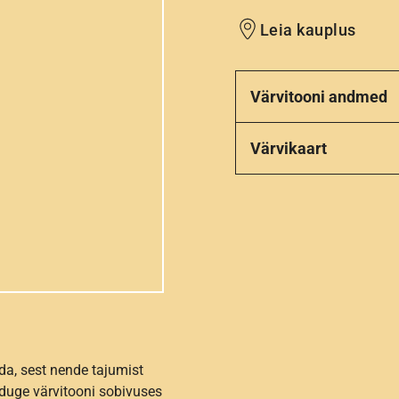
Leia kauplus
Värvitooni andmed
Värvikaart
da, sest nende tajumist
nduge värvitooni sobivuses