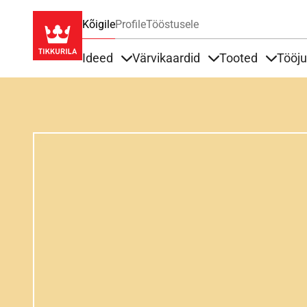
Kõigile
Profile
Tööstusele
Ideed
Värvikaardid
Tooted
Tööj
Items under Ideed
Items under Värvik
Items u