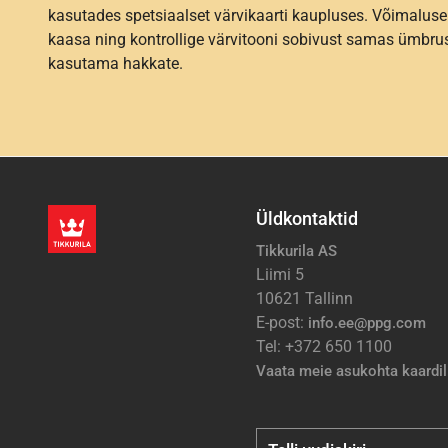
kasutades spetsiaalset värvikaarti kaupluses. Võimaluse
kaasa ning kontrollige värvitooni sobivust samas ümbrus
kasutama hakkate.
Üldkontaktid
Tikkurila AS
Liimi 5
10621 Tallinn
E-post:
info.ee@ppg.com
Tel: +372 650 1100
Vaata meie asukohta kaardil