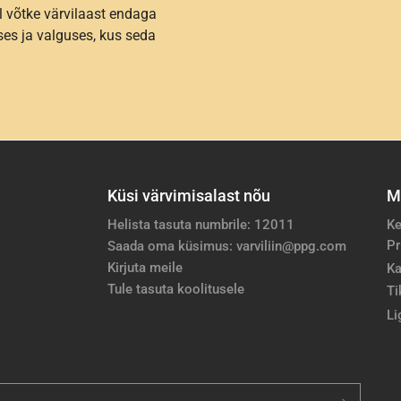
l võtke värvilaast endaga
es ja valguses, kus seda
Küsi värvimisalast nõu
M
Helista tasuta numbrile: 12011
Ke
Pr
Saada oma küsimus: varviliin@ppg.com
Kirjuta meile
Ka
Tule tasuta koolitusele
Ti
Li