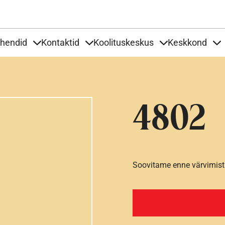
Liigu edasi põhisisu juurde
uhendid
Kontaktid
Koolituskeskus
Keskkond
aardid
nder Tooted
Items under Tööjuhendid
Items under Kontaktid
Items under Kool
It
4802
Soovitame enne värvimist 