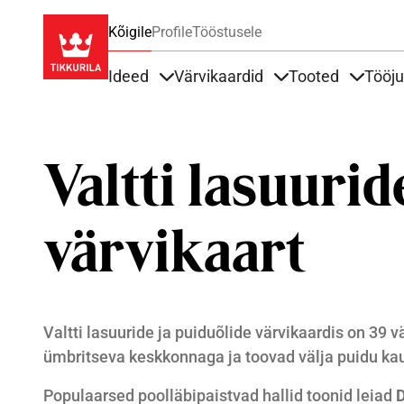
Kõigile
Profile
Tööstusele
Ideed
Värvikaardid
Tooted
Tööj
Items under Ideed
Items under Värvik
Items u
Valtti lasuurid
värvikaart
Valtti lasuuride ja puiduõlide värvikaardis on 39 v
ümbritseva keskkonnaga ja toovad välja puidu kaun
Populaarsed poolläbipaistvad hallid toonid leiad
D