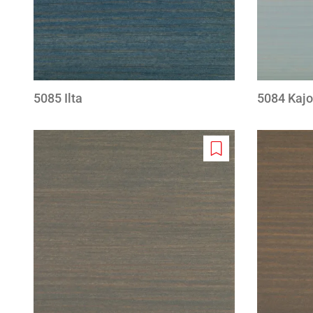
5085 Ilta
5084 Kajo
Add
to
wishlist