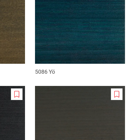
wishlist
wishlist
5086 Yö
Add
Add
to
to
wishlist
wishlist