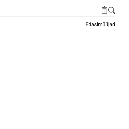
Edasimüüjad
ituskeskus
ems under Keskkond