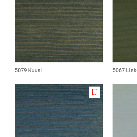
wishlist
5079 Kuusi
5067 Liek
Add
to
wishlist