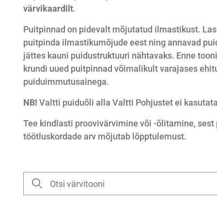
värvikaardilt
.
Puitpinnad on pidevalt mõjutatud ilmastikust. Las
puitpinda ilmastikumõjude eest ning annavad pui
jättes kauni puidustruktuuri nähtavaks. Enne toon
krundi uued puitpinnad võimalikult varajases ehit
puiduimmutusainega.
NB!
Valtti puiduõli alla Valtti Pohjustet ei kasutata
Tee kindlasti proovivärvimine või -õlitamine, sest
töötluskordade arv mõjutab lõpptulemust.