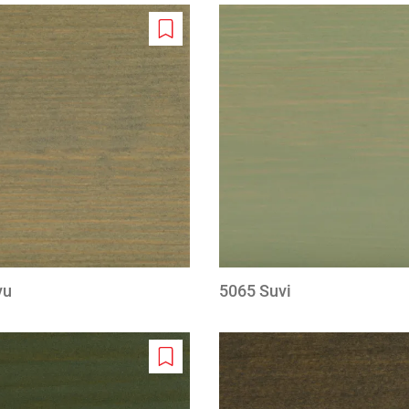
Add
to
wishlist
vu
5065 Suvi
Add
to