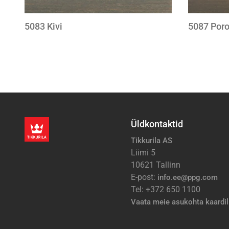
5083 Kivi
5087 Por
Pagination
Üldkontaktid
Tikkurila AS
Liimi 5
10621 Tallinn
E-post:
info.ee@ppg.com
Tel: +372 650 1100
Vaata meie asukohta kaardil