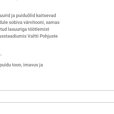
uurid ja puiduõlid kaitsevad
dule sobiva värvitooni, samas
itud lasuuriga töötlemist
usstaadiumis Valtti Pohjuste
.
 puidu toon, imavus ja