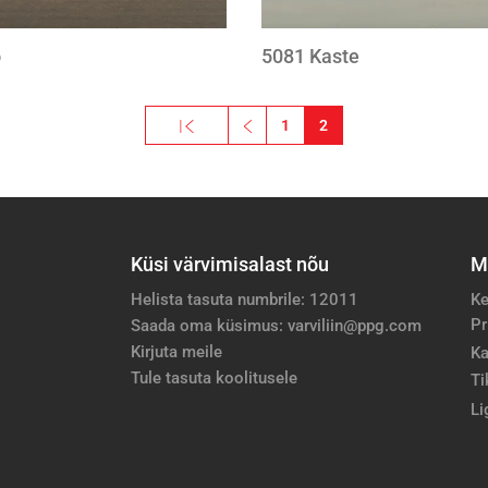
o
5081 Kaste
« Esimene
‹‹
1
2
Esimene leht
Eelmine leht
Küsi värvimisalast nõu
M
Helista tasuta numbrile: 12011
Ke
Pr
Saada oma küsimus: varviliin@ppg.com
Kirjuta meile
Ka
Tule tasuta koolitusele
Ti
Li