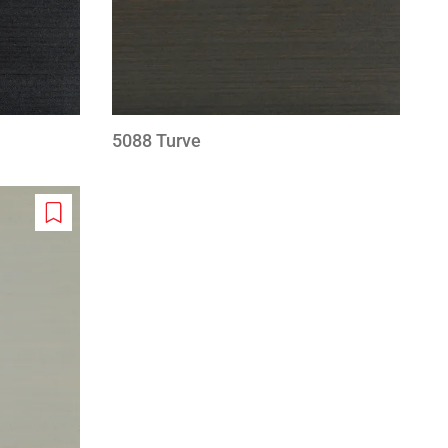
5088 Turve
Add
to
wishlist