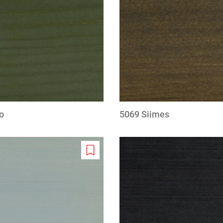
wishlist
o
5069 Siimes
Add
to
wishlist