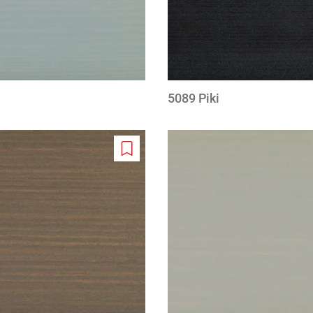
5089 Piki
Add
to
wishlist