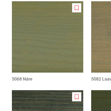
Add
to
wishlist
5068 Näre
5082 Laa
Add
to