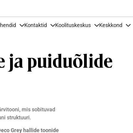
Liigu edasi põhisisu juurde
uhendid
Kontaktid
Koolituskeskus
Keskkond
aardid
nder Tooted
Items under Tööjuhendid
Items under Kontaktid
Items under Kool
It
e ja puiduõlide
ärvitooni, mis sobituvad
i struktuuri.
eco Grey hallide toonide