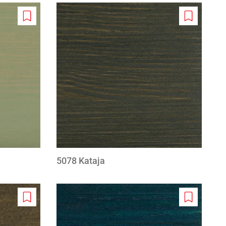
Add
Add
to
to
wishlist
wishlist
5078 Kataja
Add
Add
to
to