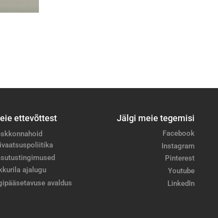
eie ettevõttest
Jälgi meie tegemisi
Facebook
skkonnahoid
ivaatsuspoliitika
Instagram
sutustingimused
Pinterest
kkurila ajalugu
Youtube
gipääsetavuse avaldus
LinkedIn