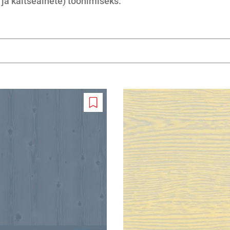
 ja kaitseainete) toonimiseks.
Add
to
wishlist