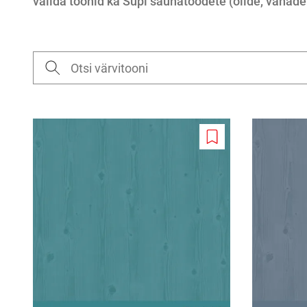
valida toonid ka Supi saunatoodete (õlide, vahade
Add
to
wishlist