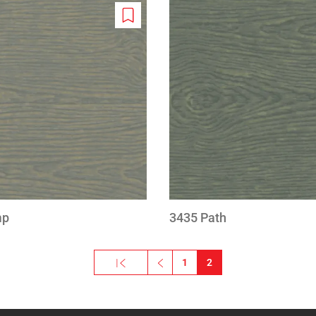
Add
to
wishlist
mp
3435 Path
« Esimene
‹‹
1
2
Esimene leht
Eelmine leht