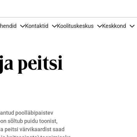
Liigu edasi põhisisu juurde
uhendid
Kontaktid
Koolituskeskus
Keskkond
aardid
nder Tooted
Items under Tööjuhendid
Items under Kontaktid
Items under Kool
It
ja peitsi
n antud poolläbipaistev
oon sõltub puidu toonist,
ja peitsi värvikaardist saad