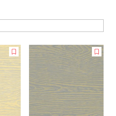
Add
Add
to
to
wishlist
wishlist