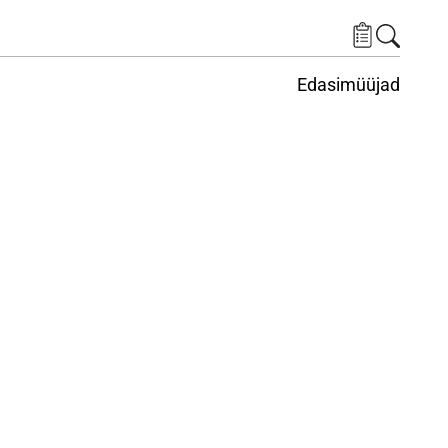
Edasimüüjad
ituskeskus
ems under Keskkond