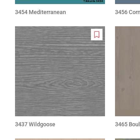
3454 Mediterranean
3456 Corn
Add
to
wishlist
3437 Wildgoose
3465 Boul