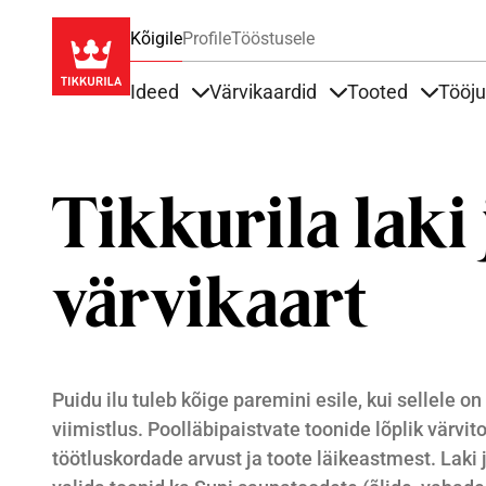
Kõigile
Profile
Tööstusele
Ideed
Värvikaardid
Tooted
Tööj
Items under Ideed
Items under Värvik
Items u
Tikkurila laki 
värvikaart
Puidu ilu tuleb kõige paremini esile, kui sellele o
viimistlus. Poolläbipaistvate toonide lõplik värvit
töötluskordade arvust ja toote läikeastmest.
Laki 