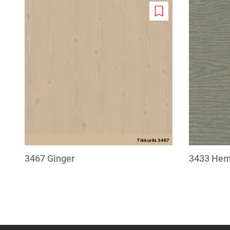
Add
to
wishlist
3467 Ginger
3433 He
Pagination