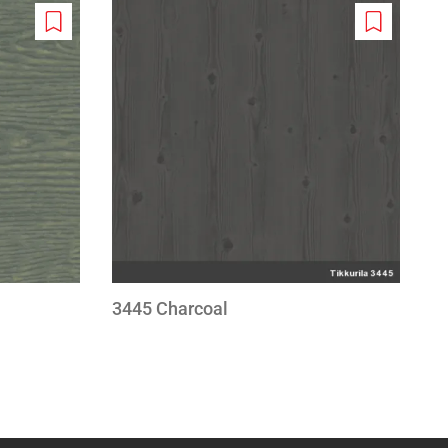
Add
Add
to
to
wishlist
wishlist
3445 Charcoal