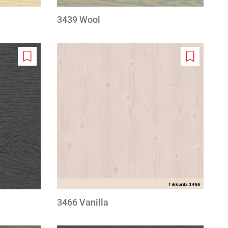
3439 Wool
Add
Add
to
to
wishlist
wishlist
3466 Vanilla