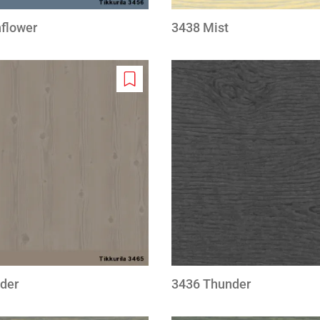
flower
3438 Mist
Add
to
wishlist
der
3436 Thunder