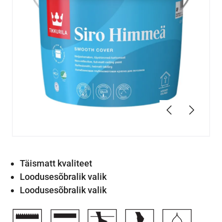
Eelmine
Järgmin
Täismatt kvaliteet
Loodusesõbralik valik
Loodusesõbralik valik