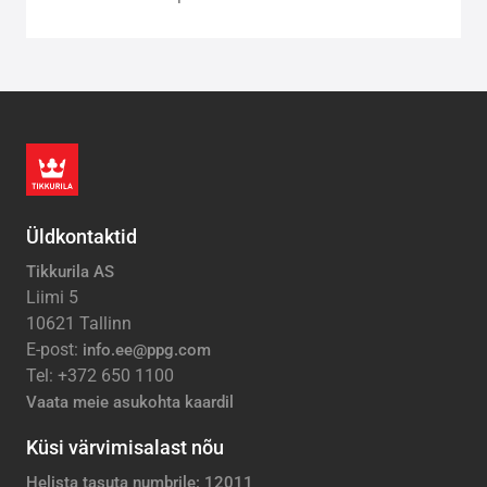
Üldkontaktid
Tikkurila AS
Liimi 5
10621 Tallinn
E-post:
info.ee@ppg.com
Tel: +372 650 1100
Vaata meie asukohta kaardil
Küsi värvimisalast nõu
Helista tasuta numbrile: 12011