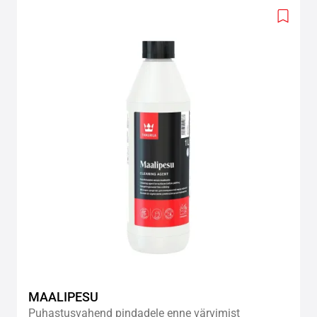
Add
to
wishlis
MAALIPESU
Puhastusvahend pindadele enne värvimist