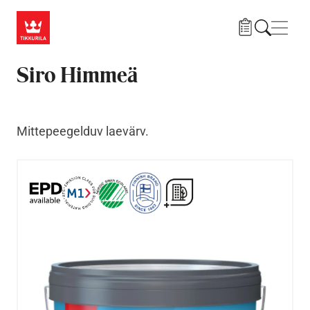
Liigu edasi põhisisu juurde
Menü
Siro Himmeä
Mittepeegelduv laevärv.