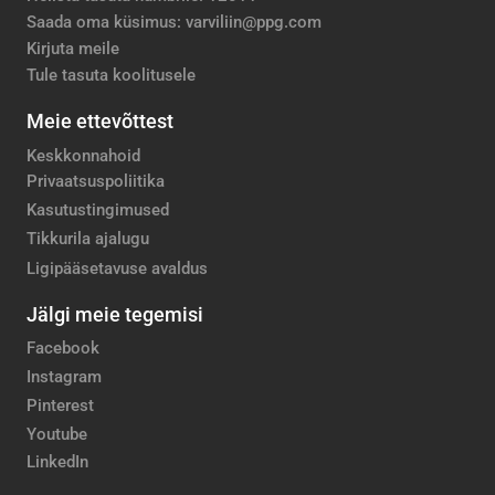
Saada oma küsimus: varviliin@ppg.com
Kirjuta meile
Tule tasuta koolitusele
Meie ettevõttest
Keskkonnahoid
Privaatsuspoliitika
Kasutustingimused
Tikkurila ajalugu
Ligipääsetavuse avaldus
Jälgi meie tegemisi
Facebook
Instagram
Pinterest
Youtube
LinkedIn