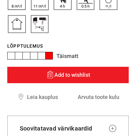
8 m²/l
11 m²/l
4
h
0.5
h
LÕPPTULEMUS
Täismatt
Add to wishlist
Leia kauplus
Arvuta toote kulu
Soovitatavad värvikaardid