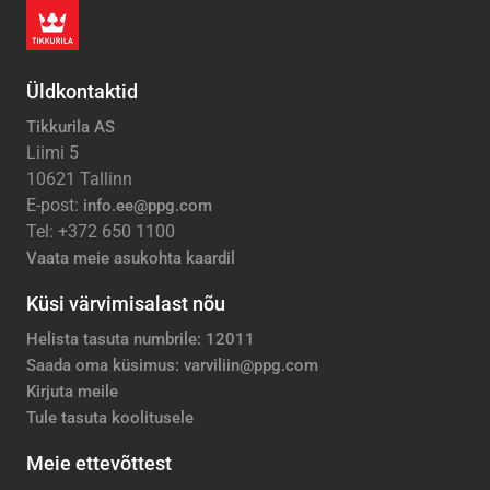
Üldkontaktid
Tikkurila AS
Liimi 5
10621 Tallinn
E-post:
info.ee@ppg.com
Tel: +372 650 1100
Vaata meie asukohta kaardil
Küsi värvimisalast nõu
Helista tasuta numbrile: 12011
Saada oma küsimus: varviliin@ppg.com
Kirjuta meile
Tule tasuta koolitusele
Meie ettevõttest