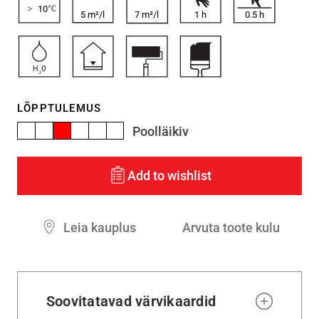
10
5 m²/l
7 m²/l
1
h
0.5
h
LÕPPTULEMUS
Poolläikiv
Add to wishlist
Leia kauplus
Arvuta toote kulu
Soovitatavad värvikaardid