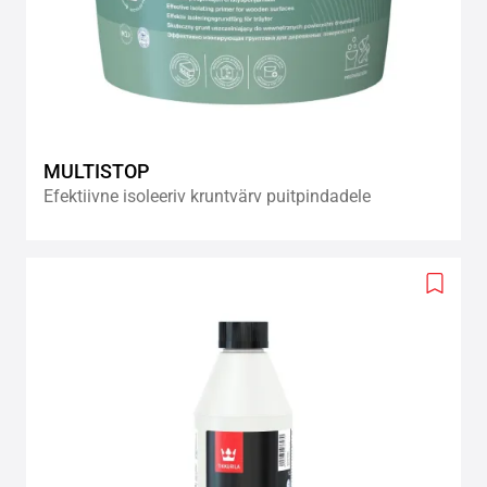
MULTISTOP
Efektiivne isoleeriv kruntvärv puitpindadele
Add
to
wishlis