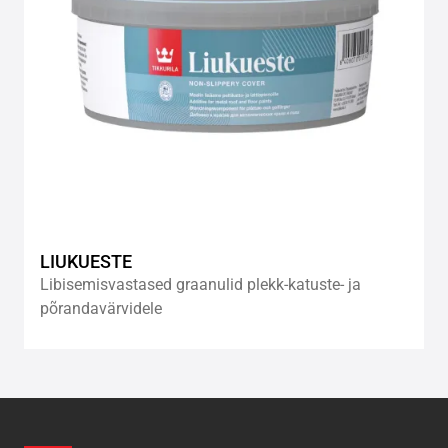
LIUKUESTE
Libisemisvastased graanulid plekk-katuste- ja
põrandavärvidele