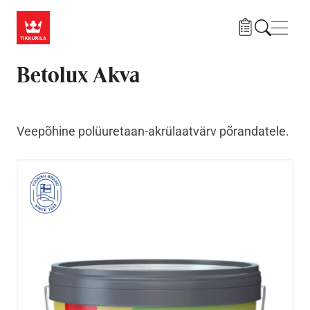
Liigu edasi põhisisu juurde
Menü
Betolux Akva
Veepõhine polüuretaan-akrülaatvärv põrandatele.