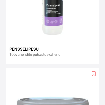
PENSSELIPESU
Töövahendite puhastusvahend
Add
to
wishlis