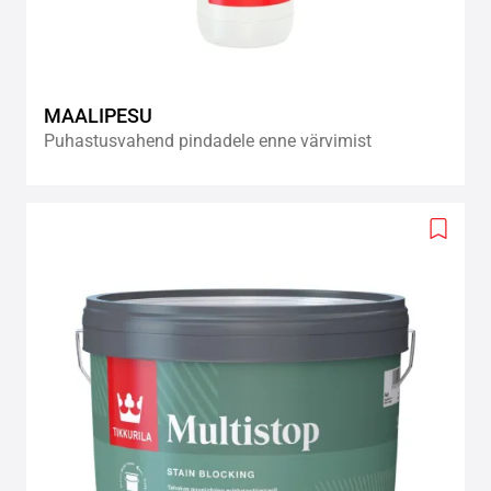
MAALIPESU
Puhastusvahend pindadele enne värvimist
Add
to
wishlis