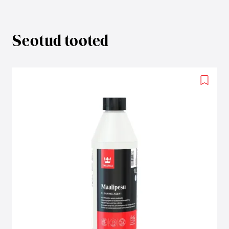
Seotud tooted
Add
to
wishlis